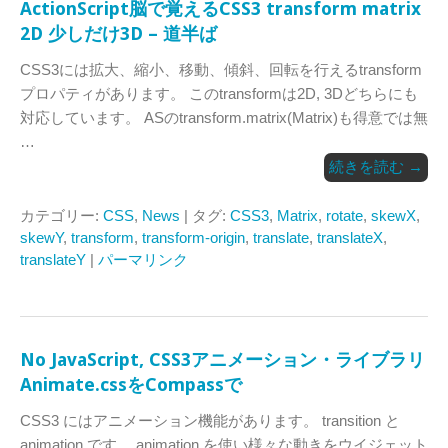
ActionScript脳で覚えるCSS3 transform matrix
2D 少しだけ3D – 道半ば
CSS3には拡大、縮小、移動、傾斜、回転を行えるtransform
プロパティがあります。 このtransformは2D, 3Dどちらにも
対応しています。 ASのtransform.matrix(Matrix)も得意では無
…
続きを読む
→
カテゴリー:
CSS
,
News
| タグ:
CSS3
,
Matrix
,
rotate
,
skewX
,
skewY
,
transform
,
transform-origin
,
translate
,
translateX
,
translateY
|
パーマリンク
No JavaScript, CSS3アニメーション・ライブラリ
Animate.cssをCompassで
CSS3 にはアニメーション機能があります。 transition と
animation です。 animation を使い様々な動きをウイジェット