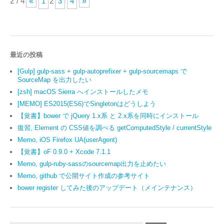
2 / 4
«
1
2
3
4
»
最近の投稿
[Gulp] gulp-sass + gulp-autoprefixer + gulp-sourcemaps で
SourceMap を出力したい
[zsh] macOS Sierra へインストールしたメモ
[MEMO] ES2015(ES6)でSingletonはどうしよう
【覚書】bower で jQuery 1.x系 と 2.x系を同時にインストール
復習, Element の CSS値を調べる getComputedStyle / currentStyle
Memo, iOS Firefox UA(userAgent)
【覚書】oF 0.9.0 + Xcode 7.1.1
Memo, gulp-ruby-sassのsourcemap出力を止めたい
Memo, github で公開サイト作成の参考サイト
bower register してみた後のアップデート（メインテナンス）