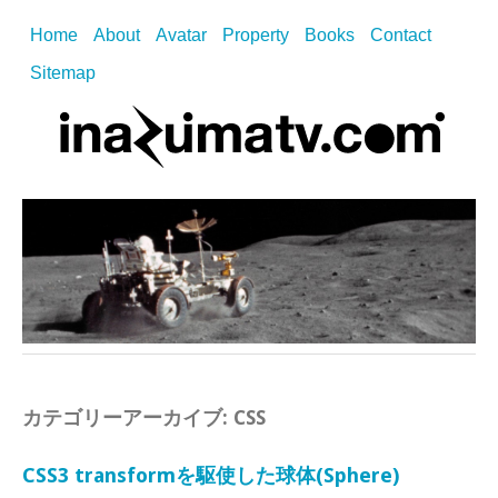
Home
About
Avatar
Property
Books
Contact
Sitemap
カテゴリーアーカイブ:
CSS
CSS3 transformを駆使した球体(Sphere)