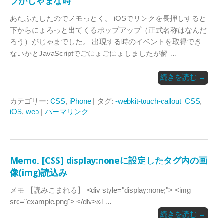
プがじゃまな時
あたふたしたのでメモっとく。 iOSでリンクを長押しすると
下からにょろっと出てくるポップアップ（正式名称はなんだ
ろう）がじゃまでした。 出現する時のイベントを取得でき
ないかとJavaScriptでごにょごにょしましたが解 …
続きを読む
→
カテゴリー:
CSS
,
iPhone
| タグ:
-webkit-touch-callout
,
CSS
,
iOS
,
web
|
パーマリンク
Memo, [CSS] display:noneに設定したタグ内の画
像(img)読込み
メモ 【読みこまれる】 <div style="display:none;"> <img
src="example.png"> </div>&l …
続きを読む
→