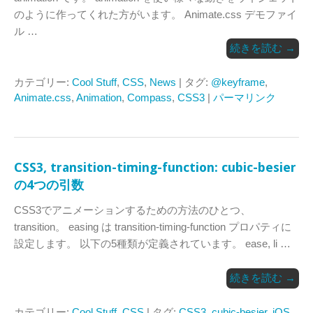
のように作ってくれた方がいます。 Animate.css デモファイ
ル …
続きを読む
→
カテゴリー:
Cool Stuff
,
CSS
,
News
| タグ:
@keyframe
,
Animate.css
,
Animation
,
Compass
,
CSS3
|
パーマリンク
CSS3, transition-timing-function: cubic-besier
の4つの引数
CSS3でアニメーションするための方法のひとつ、
transition。 easing は transition-timing-function プロパティに
設定します。 以下の5種類が定義されています。 ease, li …
続きを読む
→
カテゴリー:
Cool Stuff
,
CSS
| タグ:
CSS3
,
cubic-besier
,
iOS
,