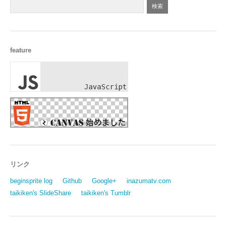
feature
リンク
beginsprite log
Github
Google+
inazumatv.com
taikiken's SlideShare
taikiken's Tumblr