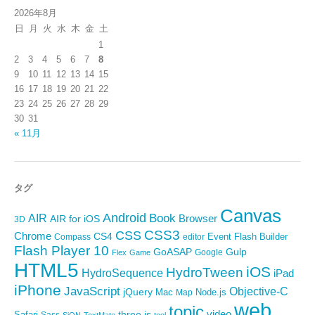
2026年8月
日
月
火
水
木
金
土
1
2
3
4
5
6
7
8
9
10
11
12
13
14
15
16
17
18
19
20
21
22
23
24
25
26
27
28
29
30
31
« 11月
タグ
Canvas
Android
Book
AIR
Browser
AIR for iOS
3D
CSS3
CSS
Chrome
CS4
Event
Flash Builder
editor
Compass
Flash Player 10
GoASAP
Gulp
Google
Flex
Game
HTML5
iOS
HydroTween
HydroSequence
iPad
iPhone
JavaScript
Objective-C
jQuery
Mac
Node.js
Map
web
topic
video
Safari
three.js