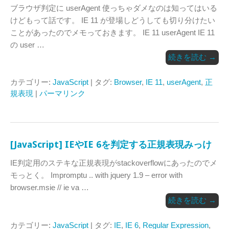
ブラウザ判定に userAgent 使っちゃダメなのは知ってはいる
けどもって話です。 IE 11 が登場しどうしても切り分けたい
ことがあったのでメモっておきます。 IE 11 userAgent IE 11
の user …
続きを読む
→
カテゴリー:
JavaScript
| タグ:
Browser
,
IE 11
,
userAgent
,
正
規表現
|
パーマリンク
[JavaScript] IEやIE 6を判定する正規表現みっけ
IE判定用のステキな正規表現がstackoverflowにあったのでメ
モっとく。 Impromptu .. with jquery 1.9 – error with
browser.msie // ie va …
続きを読む
→
カテゴリー:
JavaScript
| タグ:
IE
,
IE 6
,
Regular Expression
,