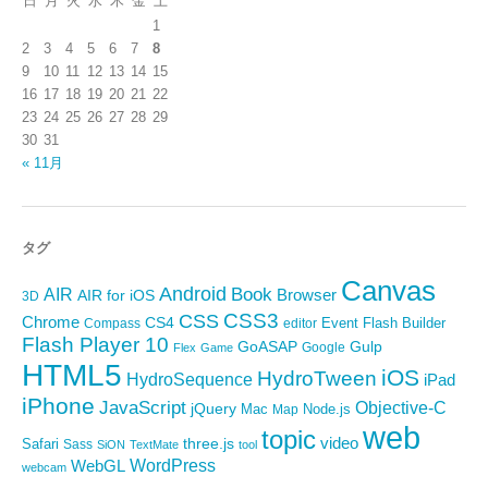
日
月
火
水
木
金
土
1
2
3
4
5
6
7
8
9
10
11
12
13
14
15
16
17
18
19
20
21
22
23
24
25
26
27
28
29
30
31
« 11月
タグ
Canvas
Android
Book
AIR
Browser
AIR for iOS
3D
CSS3
CSS
Chrome
CS4
Event
Flash Builder
editor
Compass
Flash Player 10
GoASAP
Gulp
Google
Flex
Game
HTML5
iOS
HydroTween
HydroSequence
iPad
iPhone
JavaScript
Objective-C
jQuery
Mac
Node.js
Map
web
topic
video
Safari
three.js
Sass
SiON
TextMate
tool
WordPress
WebGL
webcam