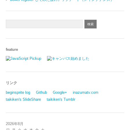
feature
リンク
beginsprite log
Github
Google+
inazumatv.com
taikiken's SlideShare
taikiken's Tumblr
2026年8月