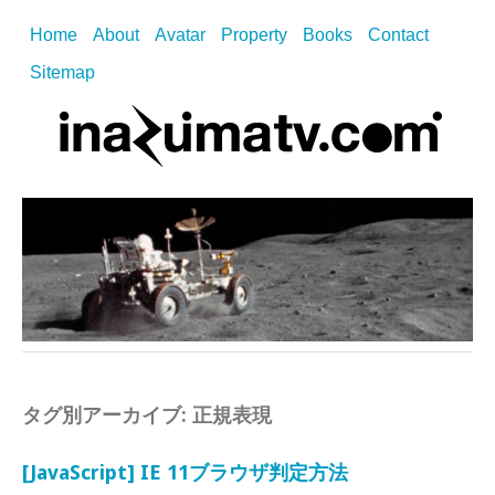
Home
About
Avatar
Property
Books
Contact
Sitemap
タグ別アーカイブ:
正規表現
[JavaScript] IE 11ブラウザ判定方法