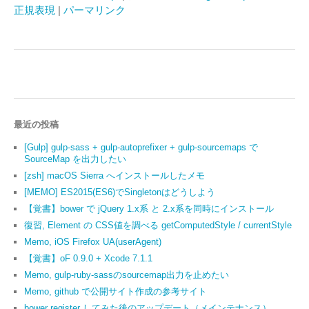
正規表現
|
パーマリンク
最近の投稿
[Gulp] gulp-sass + gulp-autoprefixer + gulp-sourcemaps で
SourceMap を出力したい
[zsh] macOS Sierra へインストールしたメモ
[MEMO] ES2015(ES6)でSingletonはどうしよう
【覚書】bower で jQuery 1.x系 と 2.x系を同時にインストール
復習, Element の CSS値を調べる getComputedStyle / currentStyle
Memo, iOS Firefox UA(userAgent)
【覚書】oF 0.9.0 + Xcode 7.1.1
Memo, gulp-ruby-sassのsourcemap出力を止めたい
Memo, github で公開サイト作成の参考サイト
bower register してみた後のアップデート（メインテナンス）