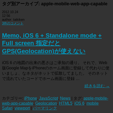
タグ別アーカイブ:
apple-mobile-web-app-capable
2012.10.24
12:56
author: taikiken
3件のコメント
Memo, iOS 6 + Standalone mode +
Full screen 指定だと
GPS(Geolocation)が使えない
iOS 6 の地図の出来の悪さはご承知の通り。 それで、Web
版Google MapをiPhoneのホーム画面に登録して代わりに使
いましょ、なネタがネットで拡散してました。 そのネット
で流れていたコードでホーム画面に登録 …
続きを読む
→
カテゴリー:
iPhone
,
JavaScript
,
News
| タグ:
apple-mobile-
web-app-capable
,
Geolocation
,
HTML5
,
iOS 6
,
mobile
Safari
,
viewport
|
パーマリンク