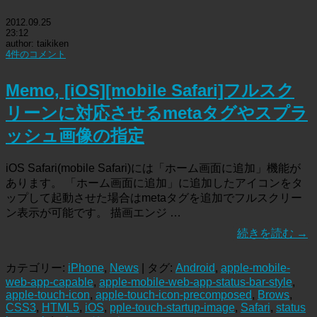
2012.09.25
23:12
author: taikiken
4件のコメント
Memo, [iOS][mobile Safari]フルスク
リーンに対応させるmetaタグやスプラ
ッシュ画像の指定
iOS Safari(mobile Safari)には「ホーム画面に追加」機能が
あります。 「ホーム画面に追加」に追加したアイコンをタ
ップして起動させた場合はmetaタグを追加でフルスクリー
ン表示が可能です。 描画エンジ …
続きを読む
→
カテゴリー:
iPhone
,
News
| タグ:
Android
,
apple-mobile-
web-app-capable
,
apple-mobile-web-app-status-bar-style
,
apple-touch-icon
,
apple-touch-icon-precomposed
,
Brows
,
CSS3
,
HTML5
,
iOS
,
pple-touch-startup-image
,
Safari
,
status