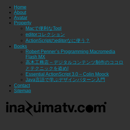
Home
About
Avatar
Property
Macで便利なTool
editorコレクション
ActionScriptのeditorなに使う？
Books
Robert Penner’s Programming Macromedia
Flash MX
高木工務店 – デジタルコンテンツ制作のココロ
とテクニックを盗め!
Essential ActionScript 3.0 – Colin Moock
Java言語で学ぶデザインパターン入門
Contact
Sitemap