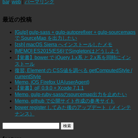
bar
,
web
|
パーマリンク
最近の投稿
[Gulp] gulp-sass + gulp-autoprefixer + gulp-sourcemaps
で SourceMap を出力したい
[zsh] macOS Sierra へインストールしたメモ
[MEMO] ES2015(ES6)でSingletonはどうしよう
【覚書】bower で jQuery 1.x系 と 2.x系を同時にイン
ストール
復習, Element の CSS値を調べる getComputedStyle /
currentStyle
Memo, iOS Firefox UA(userAgent)
【覚書】oF 0.9.0 + Xcode 7.1.1
Memo, gulp-ruby-sassのsourcemap出力を止めたい
Memo, github で公開サイト作成の参考サイト
bower register してみた後のアップデート（メインテ
ナンス）