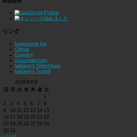
feature
リンク
beginsprite log
Github
Google+
inazumatv.com
taikiken's SlideShare
taikiken's Tumblr
2026年8月
日
月
火
水
木
金
土
1
2
3
4
5
6
7
8
9
10
11
12
13
14
15
16
17
18
19
20
21
22
23
24
25
26
27
28
29
30
31