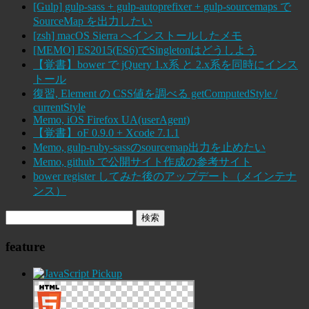
[Gulp] gulp-sass + gulp-autoprefixer + gulp-sourcemaps で
SourceMap を出力したい
[zsh] macOS Sierra へインストールしたメモ
[MEMO] ES2015(ES6)でSingletonはどうしよう
【覚書】bower で jQuery 1.x系 と 2.x系を同時にインス
トール
復習, Element の CSS値を調べる getComputedStyle /
currentStyle
Memo, iOS Firefox UA(userAgent)
【覚書】oF 0.9.0 + Xcode 7.1.1
Memo, gulp-ruby-sassのsourcemap出力を止めたい
Memo, github で公開サイト作成の参考サイト
bower register してみた後のアップデート（メインテナ
ンス）
feature