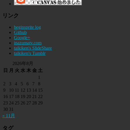
リンク
beginsprite log
Github
Google+
inazumatv.com
taikiken's SlideShare
taikiken's Tumblr
2026年8月
日
月
火
水
木
金
土
1
2
3
4
5
6
7
8
9
10
11
12
13
14
15
16
17
18
19
20
21
22
23
24
25
26
27
28
29
30
31
« 11月
タグ