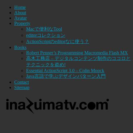
Home
About
Avatar
Property
Macで便利なTool
editorコレクション
ActionScriptのeditorなに使う？
Books
Robert Penner’s Programming Macromedia Flash MX
高木工務店 – デジタルコンテンツ制作のココロと
テクニックを盗め!
Essential ActionScript 3.0 – Colin Moock
Java言語で学ぶデザインパターン入門
Contact
Sitemap