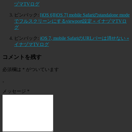
ヅマTVログ
ピンバック:
[iOS 6][iOS 7] mobile Safariのstandalone mode
でフルスクリーンにするviewport設定 « イナヅマTVロ
グ
ピンバック:
iOS 7, mobile SafariのURLバーは消せない «
イナヅマTVログ
コメントを残す
必須欄は
*
がついています
。
メッセージ
*