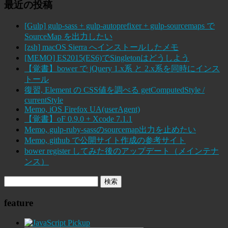
最近の投稿
[Gulp] gulp-sass + gulp-autoprefixer + gulp-sourcemaps で
SourceMap を出力したい
[zsh] macOS Sierra へインストールしたメモ
[MEMO] ES2015(ES6)でSingletonはどうしよう
【覚書】bower で jQuery 1.x系 と 2.x系を同時にインス
トール
復習, Element の CSS値を調べる getComputedStyle /
currentStyle
Memo, iOS Firefox UA(userAgent)
【覚書】oF 0.9.0 + Xcode 7.1.1
Memo, gulp-ruby-sassのsourcemap出力を止めたい
Memo, github で公開サイト作成の参考サイト
bower register してみた後のアップデート（メインテナ
ンス）
feature