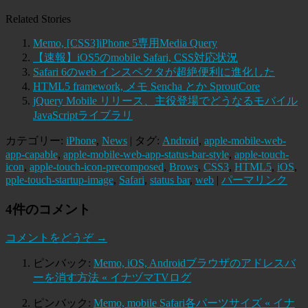
Related Stories
Memo, [CSS3]iPhone 5専用Media Query
【速報】iOS5のmobile Safari, CSS対応状況
Safari 6のweb インスペクタが超絶便利に進化した
HTML5 framework, メモ Sencha とか SproutCore
jQuery Mobile リリース、主役登場でどうなるモバイル
JavaScriptライブラリ
カテゴリー:
iPhone
,
News
| タグ:
Android
,
apple-mobile-web-
app-capable
,
apple-mobile-web-app-status-bar-style
,
apple-touch-
icon
,
apple-touch-icon-precomposed
,
Brows
,
CSS3
,
HTML5
,
iOS
,
pple-touch-startup-image
,
Safari
,
status bar
,
web
|
パーマリンク
4件のコメント
コメントをどうぞ →
ピンバック:
Memo, iOS, Androidブラウザのアドレスバ
ーを消す方法 « イナヅマTVログ
ピンバック:
Memo, mobile Safari各パーツサイズ « イナ