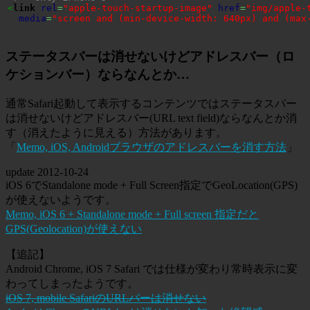
<
link
rel
=
"apple-touch-startup-image"
href
=
"img/apple-
media
=
"screen and (min-device-width: 640px) and (max
ステータスバーは消せないけどアドレスバー（ロ
ケションバー）ならなんとか…
通常Safari起動して表示するコンテンツではステータスバー
は消せないけどアドレスバー(URL text field)ならなんとか消
す（消えたように見える）方法があります。
「
Memo, iOS, Androidブラウザのアドレスバーを消す方法
」
update
2012-10-24
iOS 6でStandalone mode + Full Screen指定でGeoLocation(GPS)
が使えないようです。
Memo, iOS 6 + Standalone mode + Full screen 指定だと
GPS(Geolocation)が使えない
【追記】
Android Chrome, iOS 7 Safari では仕様が変わり常時表示に変
わってしまったようです。
iOS 7, mobile SafariのURLバーは消せない