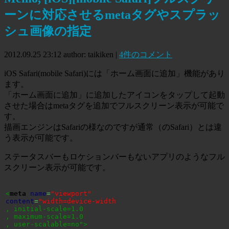
ーンに対応させるmetaタグやスプラッ
シュ画像の指定
2012.09.25 23:12
author: taikiken
|
4件のコメント
iOS Safari(mobile Safari)には「ホーム画面に追加」機能があり
ます。
「ホーム画面に追加」に追加したアイコンをタップして起動
させた場合はmetaタグを追加でフルスクリーン表示が可能で
す。
描画エンジンはSafariの様なのですが通常（のSafari）とは違
う表示が可能です。
ステータスバーもロケションバーもないアプリのようなフル
スクリーン表示が可能です。
<
meta
name
=
"viewport"
content
=
"width=device-width
, initial-scale=1.0
, maximum-scale=1.0
, user-scalable=no"
>