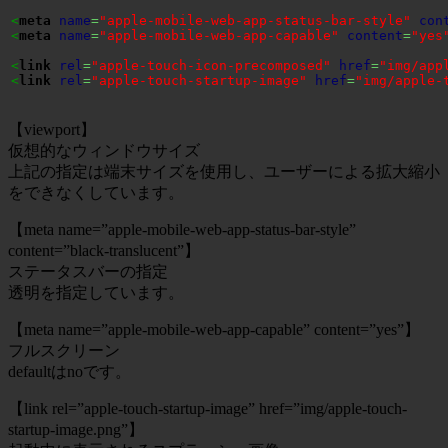
<
meta
name
=
"apple-mobile-web-app-status-bar-style"
con
<
meta
name
=
"apple-mobile-web-app-capable"
content
=
"yes
<
link
rel
=
"apple-touch-icon-precomposed"
href
=
"img/app
<
link
rel
=
"apple-touch-startup-image"
href
=
"img/apple-
【viewport】
仮想的なウィンドウサイズ
上記の指定は端末サイズを使用し、ユーザーによる拡大縮小
をできなくしています。
【meta name=”apple-mobile-web-app-status-bar-style”
content=”black-translucent”】
ステータスバーの指定
透明を指定しています。
【meta name=”apple-mobile-web-app-capable” content=”yes”】
フルスクリーン
defaultはnoです。
【link rel=”apple-touch-startup-image” href=”img/apple-touch-
startup-image.png”】