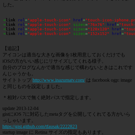
した。
<
link
rel
=
"apple-touch-icon"
href
=
"touch-icon-iphone.p
<
link
rel
=
"apple-touch-icon"
 sizes
=
"76x76"
href
=
"touch
<
link
rel
=
"apple-touch-icon"
 sizes
=
"120x120"
href
=
"tou
<
link
rel
=
"apple-touch-icon"
 sizes
=
"152x152"
href
=
"tou
【追記】
アイコンは適当な大きな画像を1枚用意しておくだけでも
iOSの方がいい感じにリサイズしてくれる様子。
自分のブログなんかで適当な感じで構わないときはこれです
んじゃうかも。
サイトトップ
http://www.inazumatv.com/
は facebook ogp: image
と同じものを設定しました。
＊相対パスで無く絶対パスで指定します。
update
2013-12-04
gistにiOS 7に対応したmetaタグを公開してくれてる方がいら
っしゃいます。
https://gist.github.com/tfausak/2222823
startup image に Retina サイズの指定もあります。