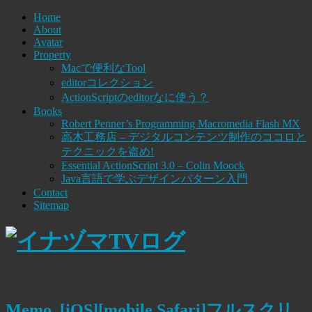
Home
About
Avatar
Property
Macで便利なTool
editorコレクション
ActionScriptのeditorなに使う？
Books
Robert Penner’s Programming Macromedia Flash MX
高木工務店 – デジタルコンテンツ制作のココロと
テクニックを盗め!
Essential ActionScript 3.0 – Colin Moock
Java言語で学ぶデザインパターン入門
Contact
Sitemap
Memo, [iOS][mobile Safari]フルスクリ