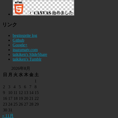
リンク
beginsprite log
Github
Google+
inazumatv.com
taikiken's SlideShare
taikiken's Tumblr
2026年8月
日
月
火
水
木
金
土
1
2
3
4
5
6
7
8
9
10
11
12
13
14
15
16
17
18
19
20
21
22
23
24
25
26
27
28
29
30
31
« 11月