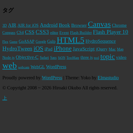
タグ
Canvas
Android
Book
AIR
Browser
Chrome
AIR for iOS
3D
CSS3
Flash Player 10
CSS
CS4
Event
Flash Builder
editor
Compass
HTML5
HydroSequence
GoASAP
Gulp
Google
Flex
Game
iPhone
iOS
HydroTween
JavaScript
iPad
jQuery
Mac
Map
topic
Objective-C
video
Node.js
Safari
three.js
Sass
SiON
TextMate
tool
web
WordPress
WebGL
webcam
Proudly powered by
WordPress
|
Theme: Yoko by
Elmastudio
© Copyright 2008 ~ 2026 Hiroaki Okubo All rights reserved.
上