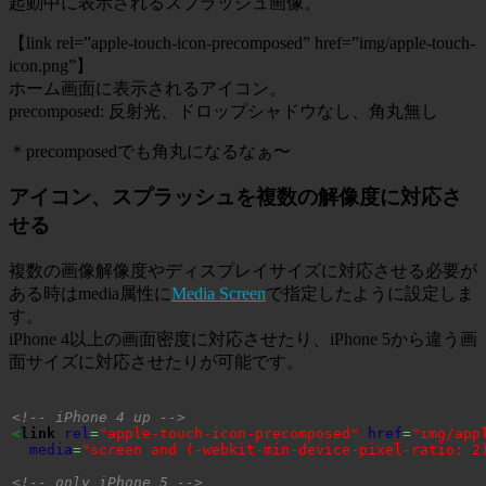
起動中に表示されるスプラッシュ画像。
【link rel=”apple-touch-icon-precomposed” href=”img/apple-touch-
icon.png”】
ホーム画面に表示されるアイコン。
precomposed: 反射光、ドロップシャドウなし、角丸無し
＊precomposedでも角丸になるなぁ〜
アイコン、スプラッシュを複数の解像度に対応さ
せる
複数の画像解像度やディスプレイサイズに対応させる必要が
ある時はmedia属性に
Media Screen
で指定したように設定しま
す。
iPhone 4以上の画面密度に対応させたり、iPhone 5から違う画
面サイズに対応させたりが可能です。
<!-- iPhone 4 up -->
<
link
rel
=
"apple-touch-icon-precomposed"
href
=
"img/app
media
=
"screen and (-webkit-min-device-pixel-ratio: 2
<!-- only iPhone 5 -->