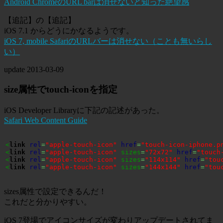
Android ChromeのURL barは消せないと知った絶望感
【追記】の【追記】
iOS 7.1 からどうにかなるようです。
iOS 7, mobile SafariのURLバーは消せない（ことも無いらし
い）
update
2013-03-09
size属性でtouch-iconを指定
iOS Developer Libraryに下記の記述があった。
Safari Web Content Guide
<
link
rel
=
"apple-touch-icon"
href
=
"touch-icon-iphone.p
<
link
rel
=
"apple-touch-icon"
 sizes
=
"72x72"
href
=
"touch
<
link
rel
=
"apple-touch-icon"
 sizes
=
"114x114"
href
=
"tou
<
link
rel
=
"apple-touch-icon"
 sizes
=
"144x144"
href
=
"tou
sizes属性で設定できるんだ！
これだと分かりやすい。
iOS 7登場でアイコンサイズが変わりアップデートされてま