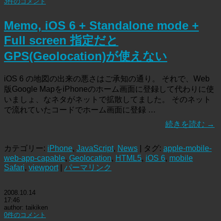
3件のコメント
Memo, iOS 6 + Standalone mode +
Full screen 指定だと
GPS(Geolocation)が使えない
iOS 6 の地図の出来の悪さはご承知の通り。 それで、Web
版Google MapをiPhoneのホーム画面に登録して代わりに使
いましょ、なネタがネットで拡散してました。 そのネット
で流れていたコードでホーム画面に登録 …
続きを読む
→
カテゴリー:
iPhone
,
JavaScript
,
News
| タグ:
apple-mobile-
web-app-capable
,
Geolocation
,
HTML5
,
iOS 6
,
mobile
Safari
,
viewport
|
パーマリンク
2008.10.14
17:46
author: taikiken
0件のコメント