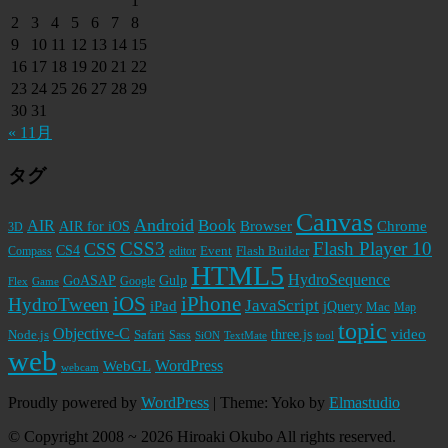
1
2
3
4
5
6
7
8
9
10
11
12
13
14
15
16
17
18
19
20
21
22
23
24
25
26
27
28
29
30
31
« 11月
タグ
Canvas
Android
Book
AIR
Browser
Chrome
AIR for iOS
3D
CSS3
Flash Player 10
CSS
CS4
Event
Flash Builder
editor
Compass
HTML5
HydroSequence
GoASAP
Gulp
Google
Flex
Game
iPhone
iOS
HydroTween
JavaScript
iPad
jQuery
Mac
Map
topic
Objective-C
video
Node.js
Safari
three.js
Sass
SiON
TextMate
tool
web
WordPress
WebGL
webcam
Proudly powered by
WordPress
|
Theme: Yoko by
Elmastudio
© Copyright 2008 ~ 2026 Hiroaki Okubo All rights reserved.