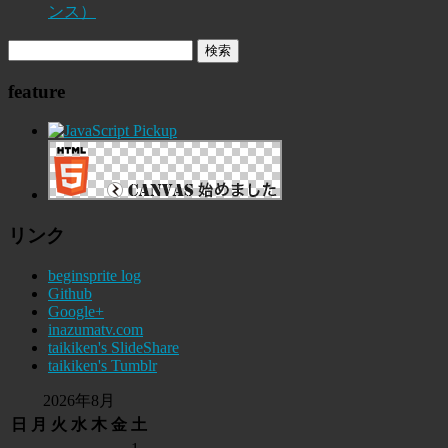
ンス）
feature
リンク
beginsprite log
Github
Google+
inazumatv.com
taikiken's SlideShare
taikiken's Tumblr
2026年8月
日
月
火
水
木
金
土