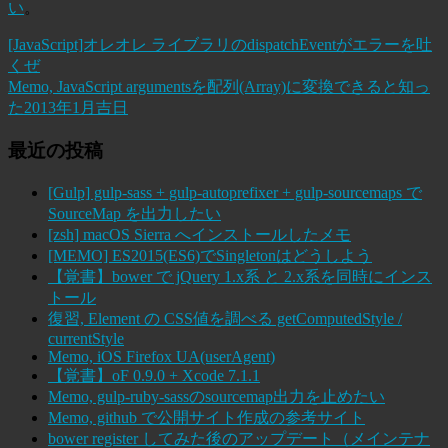
い
。
[JavaScript]オレオレ ライブラリのdispatchEventがエラーを吐
くぜ
Memo, JavaScript argumentsを配列(Array)に変換できると知っ
た2013年1月吉日
最近の投稿
[Gulp] gulp-sass + gulp-autoprefixer + gulp-sourcemaps で
SourceMap を出力したい
[zsh] macOS Sierra へインストールしたメモ
[MEMO] ES2015(ES6)でSingletonはどうしよう
【覚書】bower で jQuery 1.x系 と 2.x系を同時にインス
トール
復習, Element の CSS値を調べる getComputedStyle /
currentStyle
Memo, iOS Firefox UA(userAgent)
【覚書】oF 0.9.0 + Xcode 7.1.1
Memo, gulp-ruby-sassのsourcemap出力を止めたい
Memo, github で公開サイト作成の参考サイト
bower register してみた後のアップデート（メインテナ