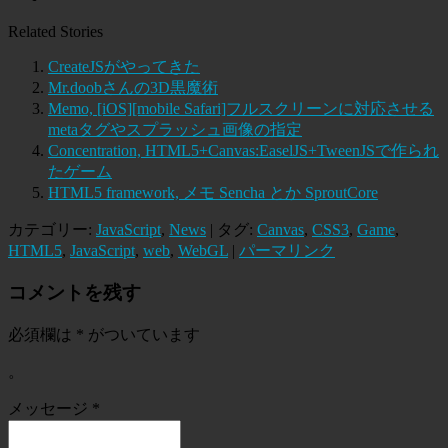
Related Stories
CreateJSがやってきた
Mr.doobさんの3D黒魔術
Memo, [iOS][mobile Safari]フルスクリーンに対応させる
metaタグやスプラッシュ画像の指定
Concentration, HTML5+Canvas:EaselJS+TweenJSで作られ
たゲーム
HTML5 framework, メモ Sencha とか SproutCore
カテゴリー:
JavaScript
,
News
| タグ:
Canvas
,
CSS3
,
Game
,
HTML5
,
JavaScript
,
web
,
WebGL
|
パーマリンク
コメントを残す
必須欄は
*
がついています
。
メッセージ
*