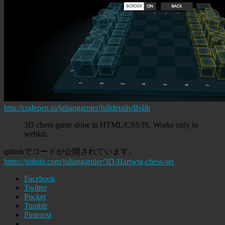
http://codepen.io/juliangarnier/fulldetails/BsIih
3D chess game done in HTML/CSS/JS. Works only in
webkit.
githubでコードが公開されています。
https://github.com/juliangarnier/3D-Hartwig-chess-set
Facebook
Twitter
Pocket
Tumblr
Pinterest