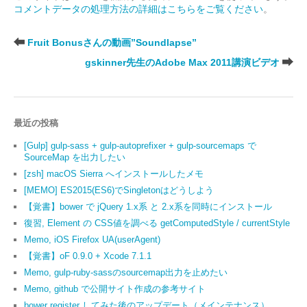
コメントデータの処理方法の詳細はこちらをご覧ください
。
Fruit Bonusさんの動画”Soundlapse”
gskinner先生のAdobe Max 2011講演ビデオ
最近の投稿
[Gulp] gulp-sass + gulp-autoprefixer + gulp-sourcemaps で
SourceMap を出力したい
[zsh] macOS Sierra へインストールしたメモ
[MEMO] ES2015(ES6)でSingletonはどうしよう
【覚書】bower で jQuery 1.x系 と 2.x系を同時にインストール
復習, Element の CSS値を調べる getComputedStyle / currentStyle
Memo, iOS Firefox UA(userAgent)
【覚書】oF 0.9.0 + Xcode 7.1.1
Memo, gulp-ruby-sassのsourcemap出力を止めたい
Memo, github で公開サイト作成の参考サイト
bower register してみた後のアップデート（メインテナンス）