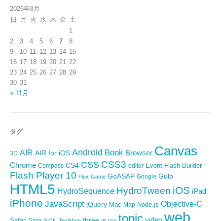
2026年8月
日
月
火
水
木
金
土
1
2
3
4
5
6
7
8
9
10
11
12
13
14
15
16
17
18
19
20
21
22
23
24
25
26
27
28
29
30
31
« 11月
タグ
Canvas
Android
Book
AIR
Browser
AIR for iOS
3D
CSS3
CSS
Chrome
CS4
Event
Flash Builder
editor
Compass
Flash Player 10
GoASAP
Gulp
Google
Flex
Game
HTML5
iOS
HydroTween
HydroSequence
iPad
iPhone
JavaScript
Objective-C
jQuery
Mac
Node.js
Map
web
topic
video
Safari
three.js
Sass
SiON
TextMate
tool