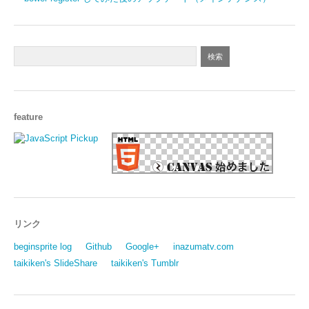
feature
リンク
beginsprite log
Github
Google+
inazumatv.com
taikiken's SlideShare
taikiken's Tumblr