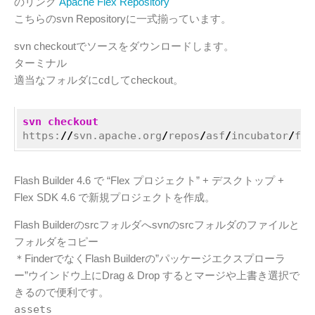
のリンク
Apache Flex Repository
こちらのsvn Repositoryに一式揃っています。
svn checkoutでソースをダウンロードします。
ターミナル
適当なフォルダにcdしてcheckout。
svn checkout
https:
//
svn.apache.org
/
repos
/
asf
/
incubator
/
fle
Flash Builder 4.6 で “Flex プロジェクト” + デスクトップ +
Flex SDK 4.6 で新規プロジェクトを作成。
Flash Builderのsrcフォルダへsvnのsrcフォルダのファイルと
フォルダをコピー
＊FinderでなくFlash Builderの”パッケージエクスプローラ
ー”ウインドウ上にDrag & Drop するとマージや上書き選択で
きるので便利です。
assets