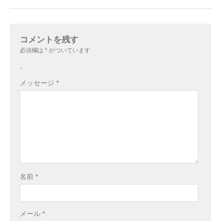
コメントを残す
必須欄は
*
がついています
。
メッセージ
*
名前
*
メール
*