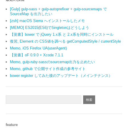
[Gulp] gulp-sass + gulp-autoprefixer + gulp-sourcemaps で
SourceMap を出力したい
[zsh] macOS Sierra へインストールしたメモ
[MEMO] ES2015(ES6)でSingletonはどうしよう
【覚書】bower で jQuery 1.x系 と 2.x系を同時にインストール
復習, Element の CSS値を調べる getComputedStyle / currentStyle
Memo, iOS Firefox UA(userAgent)
【覚書】oF 0.9.0 + Xcode 7.1.1
Memo, gulp-ruby-sassのsourcemap出力を止めたい
Memo, github で公開サイト作成の参考サイト
bower register してみた後のアップデート（メインテナンス）
feature