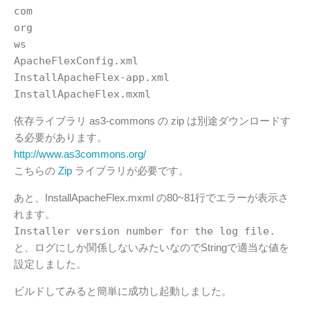
com
org
ws
ApacheFlexConfig.xml
InstallApacheFlex-app.xml
InstallApacheFlex.mxml
依存ライブラリ as3-commons の zip は別途ダウンロードす
る必要があります。
http://www.as3commons.org/
こちらの
Zip
ライブラリが必要です。
あと、InstallApacheFlex.mxml の80~81行でエラーが表示さ
れます。
Installer version number for the log file.
と、ログにしか関係しないみたいなのでStringで適当な値を
設定しました。
ビルドしてみると簡単に成功し起動しました。