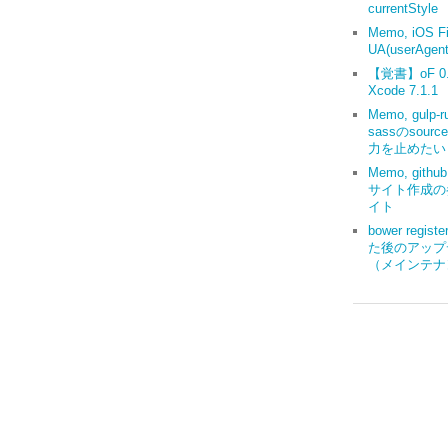
currentStyle
Memo, iOS Fi
UA(userAgent
【覚書】oF 0.9
Xcode 7.1.1
Memo, gulp-r
sassのsourc
力を止めたい
Memo, gith
サイト作成の
イト
bower regis
た後のアップ
（メインテナ