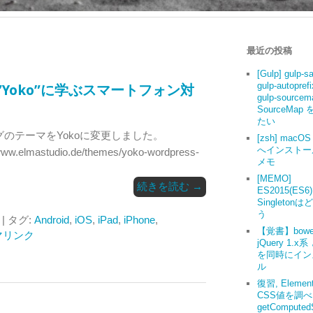
最近の投稿
[Gulp] gulp-s
gulp-autoprefi
ーマ”Yoko”に学ぶスマートフォン対
gulp-source
SourceMap
たい
当ブログのテーマをYokoに変更しました。
[zsh] macOS 
へインストー
/www.elmastudio.de/themes/yoko-wordpress-
メモ
[MEMO]
続きを読む
→
ES2015(ES6
Singleton
う
| タグ:
Android
,
iOS
,
iPad
,
iPhone
,
【覚書】bowe
マリンク
jQuery 1.x系
を同時にイン
ル
復習, Elemen
CSS値を調
getComputedS