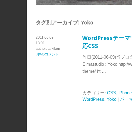
タグ別アーカイブ:
Yoko
WordPressテ
2011.06.09
13:01
応CSS
author: taikiken
0件のコメント
昨日(2011-06-09)
Elmastudio : Yoko http:/
theme/ ht …
カテゴリー:
CSS
,
iPhone
WordPress
,
Yoko
|
パー