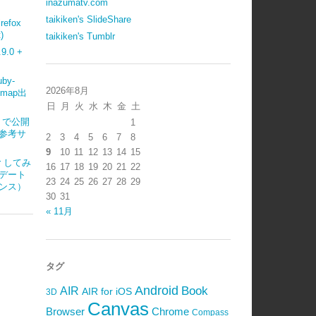
inazumatv.com
taikiken's SlideShare
refox
)
taikiken's Tumblr
.0 +
uby-
2026年8月
emap出
日
月
火
水
木
金
土
ub で公開
1
参考サ
2
3
4
5
6
7
8
9
10
11
12
13
14
15
ter してみ
16
17
18
19
20
21
22
デート
23
24
25
26
27
28
29
ンス）
30
31
« 11月
タグ
Android
Book
AIR
AIR for iOS
3D
Canvas
Browser
Chrome
Compass