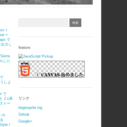
ass +
xer +
maps で
 を出力し
feature
Sierra
ルした
)で
はどうしよ
r で
リンク
 と 2.x系
ストー
beginsprite log
Github
t の
べる
Google+
tyle /