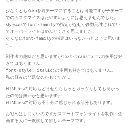
少なくともYokoを親テーマにすることは可能ですが子テーマ
でのカスタマイズはたやすいようには思えませんでした。
style.cssで
font-family
の指定がなぜか多数記述されてい
てオーバーライドはめんどくさく思えました。
そんなに
font-family
の指定はいらなかったように思いま
す。
制作者の趣味だと思いますが
text-transform:
の多用は好
きではありません。
font-style: italic;
の多用も好きではありません。
私の好みの問題なのかもですが…
HTML5への対応もどうせならもっとガッツりしても良かっ
たのでは無いかと思います。
HTML5への対応も不十分に感じられる部分もあります。
お勧めはしにくいのですがスマートフォンサイトを制作・企
画する人に一度試して欲しいテーマです。