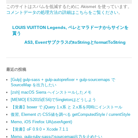
このサイトはスパムを低減するために Akismet を使っています。
コメントデータの処理方法の詳細はこちらをご覧ください
。
LOUIS VUITTON Legends, ペレとマラドーナからサインを
貰う
AS3, EventサブクラスのtoStringとformatToString
最近の投稿
[Gulp] gulp-sass + gulp-autoprefixer + gulp-sourcemaps で
SourceMap を出力したい
[zsh] macOS Sierra へインストールしたメモ
[MEMO] ES2015(ES6)でSingletonはどうしよう
【覚書】bower で jQuery 1.x系 と 2.x系を同時にインストール
復習, Element の CSS値を調べる getComputedStyle / currentStyle
Memo, iOS Firefox UA(userAgent)
【覚書】oF 0.9.0 + Xcode 7.1.1
Memo, gulp-ruby-sassのsourcemap出力を止めたい