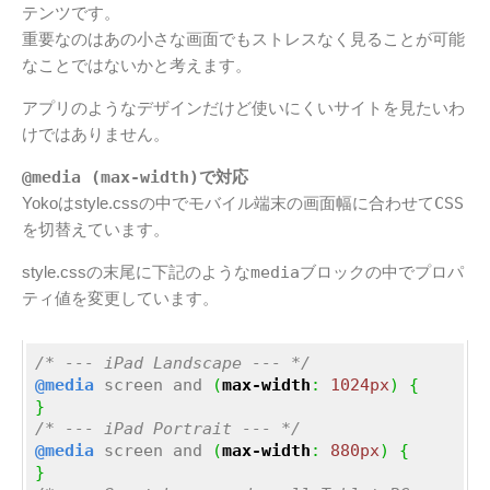
テンツです。
重要なのはあの小さな画面でもストレスなく見ることが可能
なことではないかと考えます。
アプリのようなデザインだけど使いにくいサイトを見たいわ
けではありません。
@media (max-width)
で対応
Yokoはstyle.cssの中でモバイル端末の画面幅に合わせて
CSS
を切替えています。
style.cssの末尾に下記のような
media
ブロックの中でプロパ
ティ値を変更しています。
/* --- iPad Landscape --- */
@media
 screen and 
(
max-width
:
1024px
)
{
}
/* --- iPad Portrait --- */
@media
 screen and 
(
max-width
:
880px
)
{
}