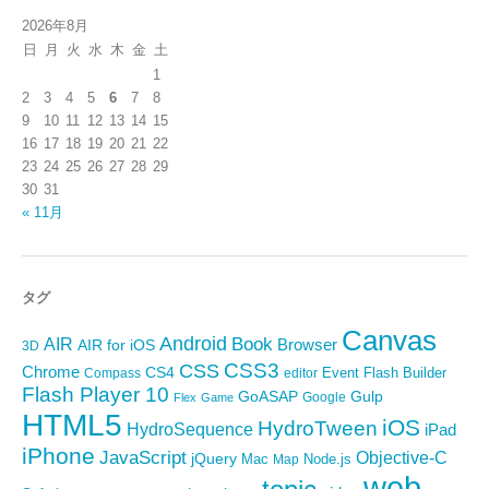
2026年8月
日
月
火
水
木
金
土
1
2
3
4
5
6
7
8
9
10
11
12
13
14
15
16
17
18
19
20
21
22
23
24
25
26
27
28
29
30
31
« 11月
タグ
Canvas
Android
Book
AIR
Browser
AIR for iOS
3D
CSS3
CSS
Chrome
CS4
Event
Flash Builder
editor
Compass
Flash Player 10
GoASAP
Gulp
Google
Flex
Game
HTML5
iOS
HydroTween
HydroSequence
iPad
iPhone
JavaScript
Objective-C
jQuery
Mac
Node.js
Map
web