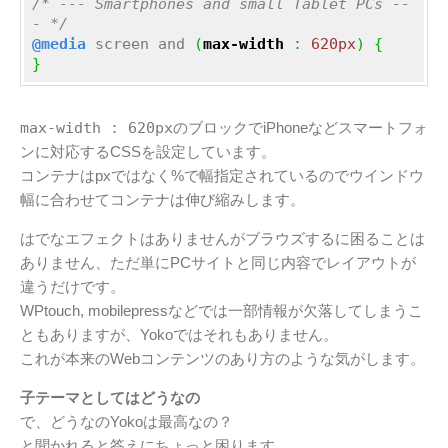
/* --- Smartphones and small Tablet PCs --
- */
@media
 screen and 
(
max-width
:
620px
)
{
}
max-width : 620px
のブロックでiPhoneなどスマートフォ
ンに対応するCSSを設定しています。
コンテナはpxではなく%で幅指定されているのでウインドウ
幅に合わせてコンテナは伸び縮みします。
はでなエフェクトはありませんがブラウズするに困ることは
ありません、ただ単にPCサイトと同じ内容でレイアウトが
違うだけです。
WPtouch, mobilepressなどでは一部情報が欠落してしまうこ
ともありますが、Yokoではそれもありません。
これが本来のWebコンテンツのあり方のような気がします。
子テーマとしてはどうなの
で、どうなのYokoは最高なの？
と聞かれると答えにちょっと困ります。