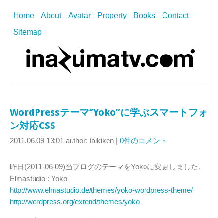
Home
About
Avatar
Property
Books
Contact
Sitemap
WordPressテーマ”Yoko”に学ぶスマートフォ
ン対応CSS
2011.06.09 13:01
author: taikiken
|
0件のコメント
昨日(2011-06-09)当ブログのテーマをYokoに変更しました。
Elmastudio : Yoko
http://www.elmastudio.de/themes/yoko-wordpress-theme/
http://wordpress.org/extend/themes/yoko