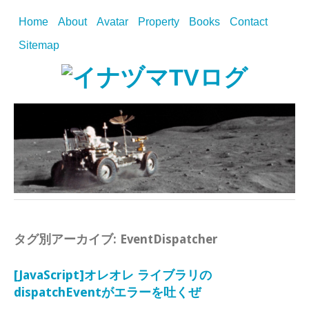
Home
About
Avatar
Property
Books
Contact
Sitemap
タグ別アーカイブ:
EventDispatcher
[JavaScript]オレオレ ライブラリの
dispatchEventがエラーを吐くぜ