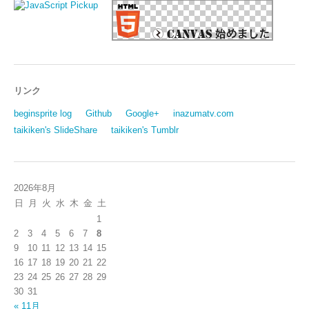
リンク
beginsprite log
Github
Google+
inazumatv.com
taikiken's SlideShare
taikiken's Tumblr
2026年8月
日
月
火
水
木
金
土
1
2
3
4
5
6
7
8
9
10
11
12
13
14
15
16
17
18
19
20
21
22
23
24
25
26
27
28
29
30
31
« 11月