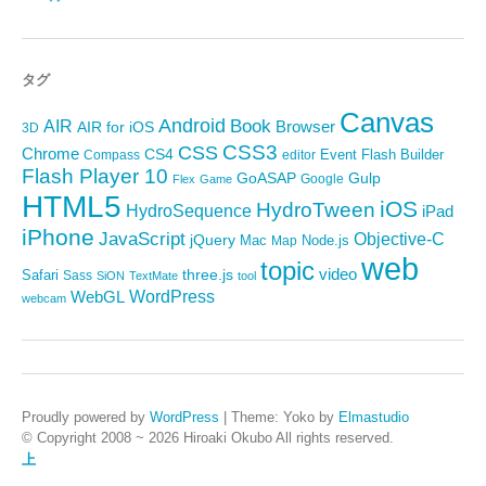
タグ
Canvas
Android
Book
AIR
Browser
AIR for iOS
3D
CSS3
CSS
Chrome
CS4
Event
Flash Builder
editor
Compass
Flash Player 10
GoASAP
Gulp
Google
Flex
Game
HTML5
iOS
HydroTween
HydroSequence
iPad
iPhone
JavaScript
Objective-C
jQuery
Mac
Node.js
Map
web
topic
video
Safari
three.js
Sass
SiON
TextMate
tool
WordPress
WebGL
webcam
Proudly powered by
WordPress
|
Theme: Yoko by
Elmastudio
© Copyright 2008 ~ 2026 Hiroaki Okubo All rights reserved.
上