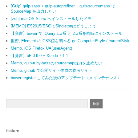
[Gulp] gulp-sass + gulp-autoprefixer + gulp-sourcemaps で
SourceMap を出力したい
[zsh] macOS Sierra へインストールしたメモ
[MEMO] ES2015(ES6)でSingletonはどうしよう
【覚書】bower で jQuery 1.x系 と 2.x系を同時にインストール
復習, Element の CSS値を調べる getComputedStyle / currentStyle
Memo, iOS Firefox UA(userAgent)
【覚書】oF 0.9.0 + Xcode 7.1.1
Memo, gulp-ruby-sassのsourcemap出力を止めたい
Memo, github で公開サイト作成の参考サイト
bower register してみた後のアップデート（メインテナンス）
feature