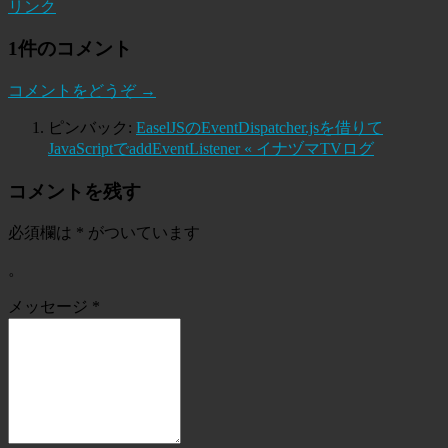
リンク
1件のコメント
コメントをどうぞ →
ピンバック:
EaselJSのEventDispatcher.jsを借りて
JavaScriptでaddEventListener « イナヅマTVログ
コメントを残す
必須欄は
*
がついています
。
メッセージ
*