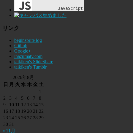
リンク
beginsprite log
Github
Google+
inazumatv.com
taikiken's SlideShare
taikiken's Tumblr
2026年8月
日
月
火
水
木
金
土
1
2
3
4
5
6
7
8
9
10
11
12
13
14
15
16
17
18
19
20
21
22
23
24
25
26
27
28
29
30
31
« 11月