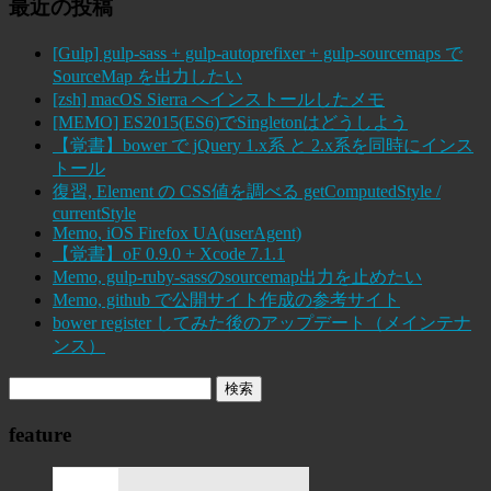
最近の投稿
[Gulp] gulp-sass + gulp-autoprefixer + gulp-sourcemaps で
SourceMap を出力したい
[zsh] macOS Sierra へインストールしたメモ
[MEMO] ES2015(ES6)でSingletonはどうしよう
【覚書】bower で jQuery 1.x系 と 2.x系を同時にインス
トール
復習, Element の CSS値を調べる getComputedStyle /
currentStyle
Memo, iOS Firefox UA(userAgent)
【覚書】oF 0.9.0 + Xcode 7.1.1
Memo, gulp-ruby-sassのsourcemap出力を止めたい
Memo, github で公開サイト作成の参考サイト
bower register してみた後のアップデート（メインテナ
ンス）
feature