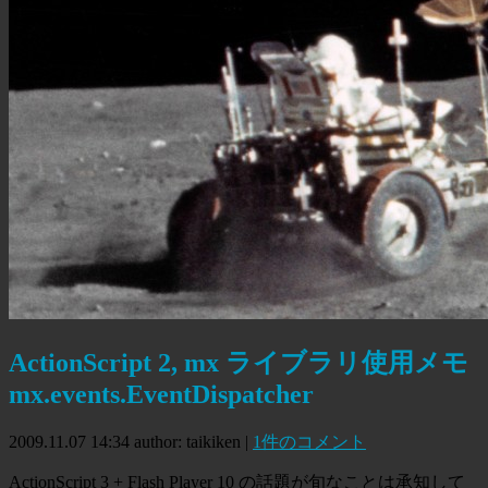
ActionScript 2, mx ライブラリ使用メモ
mx.events.EventDispatcher
2009.11.07 14:34
author: taikiken
|
1件のコメント
ActionScript 3 + Flash Player 10 の話題が旬なことは承知して