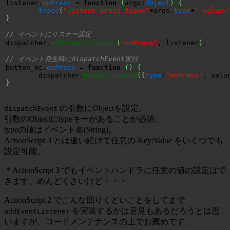
listener.
onPress
 = 
function
(
args:
Object
)
{
trace
(
"listene press type="
+args.
type
+
" value=
}
// イベントにリスナー設定
dispatcher.
addEventListener
(
"onPress"
, listener
)
;

// イベント発生時にdispatchEvent実行
button_mc.
onPress
 = 
function
(
)
{
	dispatcher.
dispatchEvent
(
{
type
:
"onPress"
, valu
}
の引数にObjectを設定。
dispatchEvent
引数のObjectにtypeキーがあることが必須。
typeの値はイベント名(String)。
ActionScript 3 とは違い続けて任意の Key:Value をいくつでも
設定可能。
＊ActionScript 3 でもイベントハンドラに任意の値の設定はで
きます。めんどくさいけど・・・
ActionScript 2 でこんな回りくどいことをしてまで
を実装するかは意見もあるだろうとは思
addEventListener
いますが、コードメンテナンスの上でお薦めです。