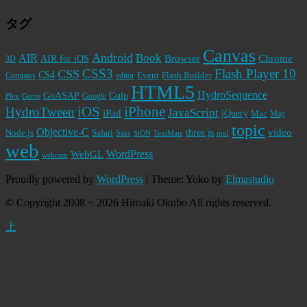
タグ
Canvas
Android
Book
AIR
Browser
Chrome
AIR for iOS
3D
CSS3
Flash Player 10
CSS
CS4
Event
Flash Builder
editor
Compass
HTML5
HydroSequence
GoASAP
Gulp
Google
Flex
Game
iPhone
iOS
HydroTween
JavaScript
iPad
jQuery
Mac
Map
topic
Objective-C
video
Node.js
Safari
three.js
Sass
SiON
TextMate
tool
web
WordPress
WebGL
webcam
Proudly powered by
WordPress
|
Theme: Yoko by
Elmastudio
© Copyright 2008 ~ 2026 Hiroaki Okubo All rights reserved.
上