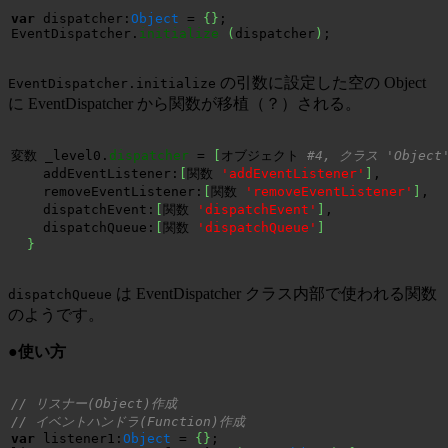
var
 dispatcher:
Object
 = 
{
}
;

EventDispatcher.
initialize
(
dispatcher
)
;
の引数に設定した空の Object
EventDispatcher.initialize
に EventDispatcher から関数が移植（？）される。
変数 _level0.
dispatcher
 = 
[
オブジェクト 
#4, クラス 'Object'
    addEventListener:
[
関数 
'addEventListener'
]
,

    removeEventListener:
[
関数 
'removeEventListener'
]
,

    dispatchEvent:
[
関数 
'dispatchEvent'
]
,

    dispatchQueue:
[
関数 
'dispatchQueue'
]
}
は EventDispatcher クラス内部で使われる関数
dispatchQueue
のようです。
●使い方
// リスナー(Object)作成
// イベントハンドラ(Function)作成
var
 listener1:
Object
 = 
{
}
;
