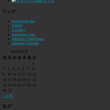
リンク
beginsprite log
Github
Google+
inazumatv.com
taikiken's SlideShare
taikiken's Tumblr
2026年8月
日
月
火
水
木
金
土
1
2
3
4
5
6
7
8
9
10
11
12
13
14
15
16
17
18
19
20
21
22
23
24
25
26
27
28
29
30
31
« 11月
タグ