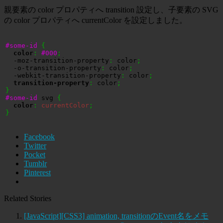
親要素の color プロパティへ transition 設定し、子要素の SVG
の color プロパティへ currentColor を設定しました。
#some-id
{
color
:
#000
;
  -moz-transition-property
:
 color
;
  -o-transition-property
:
 color
;
  -webkit-transition-property
:
 color
;
transition-property
:
 color
;
}
#some-id
 svg 
{
color
:
currentColor
;
}
Facebook
Twitter
Pocket
Tumblr
Pinterest
Related Stories
[JavaScript][CSS3] animation, transitionのEvent名をメモ