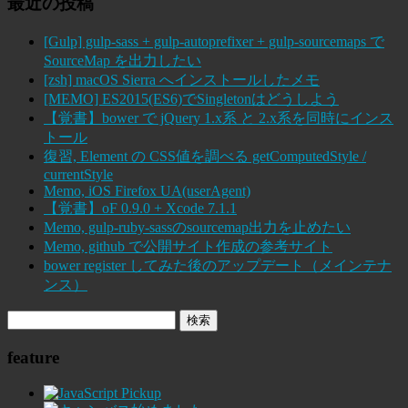
最近の投稿
[Gulp] gulp-sass + gulp-autoprefixer + gulp-sourcemaps で
SourceMap を出力したい
[zsh] macOS Sierra へインストールしたメモ
[MEMO] ES2015(ES6)でSingletonはどうしよう
【覚書】bower で jQuery 1.x系 と 2.x系を同時にインス
トール
復習, Element の CSS値を調べる getComputedStyle /
currentStyle
Memo, iOS Firefox UA(userAgent)
【覚書】oF 0.9.0 + Xcode 7.1.1
Memo, gulp-ruby-sassのsourcemap出力を止めたい
Memo, github で公開サイト作成の参考サイト
bower register してみた後のアップデート（メインテナ
ンス）
feature