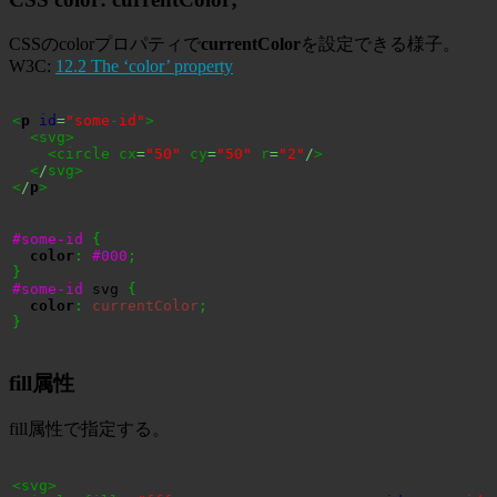
CSSのcolorプロパティで
currentColor
を設定できる様子。
W3C:
12.2 The ‘color’ property
<
p
id
=
"some-id"
>
<svg>
<circle cx
=
"50"
 cy
=
"50"
 r
=
"2"
/
>
<
/
svg>
<
/
p
>
#some-id
{
color
:
#000
;
}
#some-id
 svg 
{
color
:
currentColor
;
}
fill属性
fill属性で指定する。
<svg>