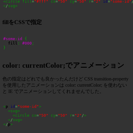
<circle fill
=
"#fff"
 cx
=
"50"
 cy
=
"50"
 r
=
"2"
id
=
"some-id"
<
/
svg>
fillをCSSで指定
#some-id
{
fill
:
#000
;
}
color: currentColor;でアニメーション
色の指定はどれでも良かったんだけど CSS transition-property
を使用したアニメーションは color: currentColor; を使わない
と IE でアニメーションしてくれませんでした。
<
p
id
=
"some-id"
>
<svg>
<circle cx
=
"50"
 cy
=
"50"
 r
=
"2"
/
>
<
/
svg>
<
/
p
>