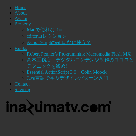
Home
About
Avatar
Property
Macで便利なTool
editorコレクション
ActionScriptのeditorなに使う？
Books
Robert Penner’s Programming Macromedia Flash MX
高木工務店 – デジタルコンテンツ制作のココロと
テクニックを盗め!
Essential ActionScript 3.0 – Colin Moock
Java言語で学ぶデザインパターン入門
Contact
Sitemap