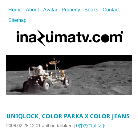
Home
About
Avatar
Property
Books
Contact
Sitemap
UNIQLOCK, COLOR PARKA X COLOR JEANS
2009.02.28 12:01
author: taikiken
|
0件のコメント