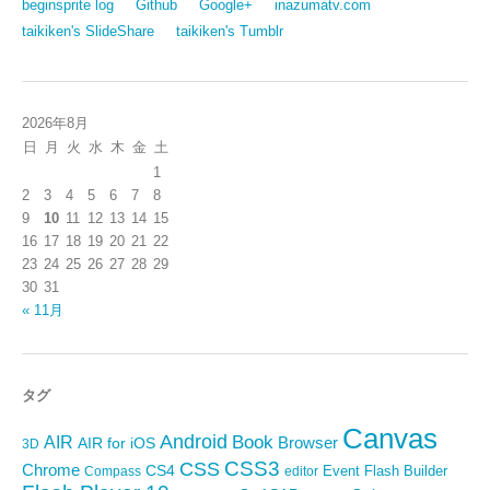
beginsprite log
Github
Google+
inazumatv.com
taikiken's SlideShare
taikiken's Tumblr
2026年8月
日
月
火
水
木
金
土
1
2
3
4
5
6
7
8
9
10
11
12
13
14
15
16
17
18
19
20
21
22
23
24
25
26
27
28
29
30
31
« 11月
タグ
Canvas
Android
Book
AIR
Browser
AIR for iOS
3D
CSS3
CSS
Chrome
CS4
Event
Flash Builder
editor
Compass