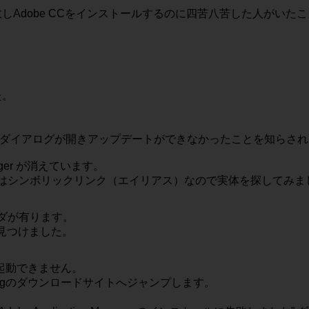
ルが失敗しAdobe CCをインストールするのに四苦八苦した人がい
た。
に失敗しました” ダイアログが開きアップデートができなかったことを知らさ
ager が消えています。
anager はシンボリックリンク（エイリアス）なので実体を探してみ
フォルダが有ります。
pp を見つけました。
起動できません。
ller.dmgのダウンロードサイトへジャンプします。