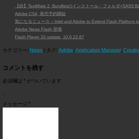
【続】TextMate 2, Bundlesのインストール・フォルダ+SASS 
Adobe CS4, 発売予約開始
気になるニュース – Intel and Adobe to Extend Flash Platform t
Adobe News Flash 登場
Flash Player 10 update, 10.0.22.87
カテゴリー:
News
| タグ:
Adobe
,
Application Manager
,
Creati
コメントを残す
必須欄は
*
がついています
。
メッセージ
*