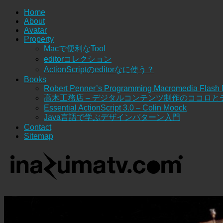
Home
About
Avatar
Property
Macで便利なTool
editorコレクション
ActionScriptのeditorなに使う？
Books
Robert Penner’s Programming Macromedia Flash
高木工務店 – デジタルコンテンツ制作のココロと
Essential ActionScript 3.0 – Colin Moock
Java言語で学ぶデザインパターン入門
Contact
Sitemap