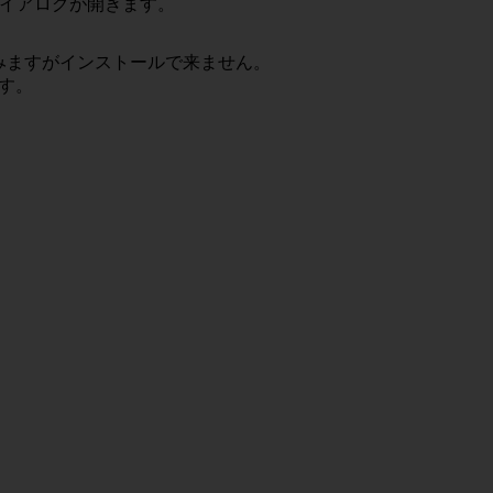
” ダイアログが開きます。
トールを試みますがインストールで来ません。
ます。