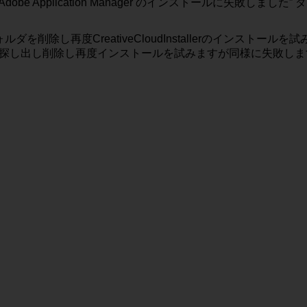
Application Manager のインストールに失敗しました
r フォルダを削除し再度CreativeCloudInstallerのインス
やファイルを探し出し削除し再度インストールを試みますが同様に失敗し