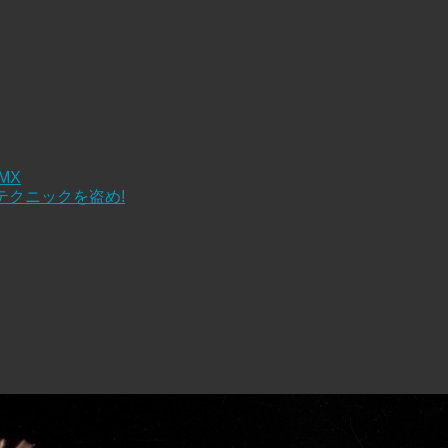
 MX
テクニックを盗め!