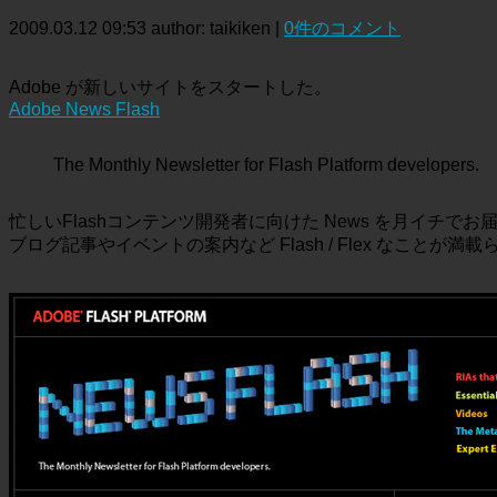
2009.03.12 09:53
author: taikiken
|
0件のコメント
Adobe が新しいサイトをスタートした。
Adobe News Flash
The Monthly Newsletter for Flash Platform developers.
忙しいFlashコンテンツ開発者に向けた News を月イチで
ブログ記事やイベントの案内など Flash / Flex なことが満