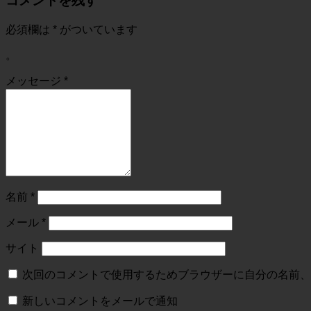
コメントを残す
必須欄は
*
がついています
。
メッセージ
*
名前
*
メール
*
サイト
次回のコメントで使用するためブラウザーに自分の名前、
新しいコメントをメールで通知