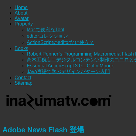
Home
About
Avatar
Property
Macで便利なTool
editorコレクション
ActionScriptのeditorなに使う？
Books
Robert Penner’s Programming Macromedia Flash
高木工務店 – デジタルコンテンツ制作のココロと
Essential ActionScript 3.0 – Colin Moock
Java言語で学ぶデザインパターン入門
Contact
Sitemap
Adobe News Flash 登場