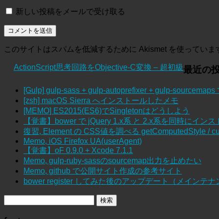
新しい投稿をメールで受け取る
このサイトはスパムを低減するために Akismet を使っていま
ActionScript思考回路をObjective-C変換 – 超初級
最近の
[Gulp] gulp-sass + gulp-autoprefixer + gulp-sour
[zsh] macOS Sierra へインストールしたメモ
[MEMO] ES2015(ES6)でSingletonはどうしよう
【覚書】bower で jQuery 1.x系 と 2.x系を同時にイン
復習, Element の CSS値を調べる getComputedStyle / cur
Memo, iOS Firefox UA(userAgent)
【覚書】oF 0.9.0 + Xcode 7.1.1
Memo, gulp-ruby-sassのsourcemap出力を止めたい
Memo, github で公開サイト作成の参考サイト
bower register してみた後のアップデート（メインテ