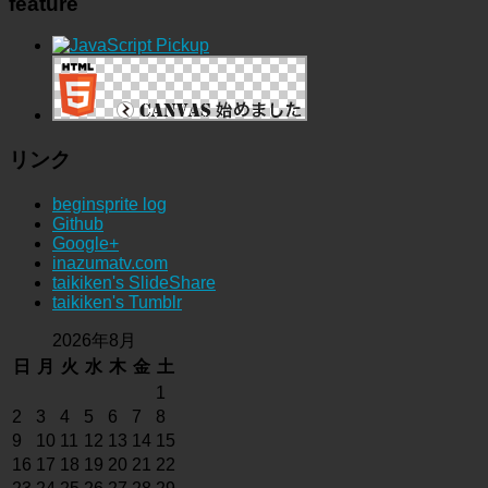
feature
リンク
beginsprite log
Github
Google+
inazumatv.com
taikiken's SlideShare
taikiken's Tumblr
2026年8月
日
月
火
水
木
金
土
1
2
3
4
5
6
7
8
9
10
11
12
13
14
15
16
17
18
19
20
21
22