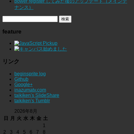
bower register してみた後のアップデート（メインテ
ナンス）
feature
リンク
beginsprite log
Github
Google+
inazumatv.com
taikiken's SlideShare
taikiken's Tumblr
2026年8月
日
月
火
水
木
金
土
1
2
3
4
5
6
7
8