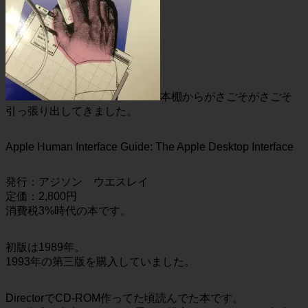
本棚からがさごそがさごそ
引っ張り出してきました。
Apple Human Interface Guide: The Apple Desktop Interface
発行：アジソン ウエスレイ
定価：2,800円
消費税3%時代の本です。
初版は1989年。
1993年の第三版を購入していました。
DirectorでCD-ROM作ってた頃読んでた本です。