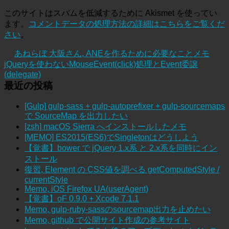
このサイトはスパムを低減するために Akismet を使ってい
ます。
コメントデータの処理方法の詳細はこちらをご覧くだ
さい
。
あねらぼ 大阪さん, ANEを作るために必要なことメモ
jQueryを使わないMouseEvent(click)処理とEvent委譲
(delegate)
最近の投稿
[Gulp] gulp-sass + gulp-autoprefixer + gulp-sourcemaps
で SourceMap を出力したい
[zsh] macOS Sierra へインストールしたメモ
[MEMO] ES2015(ES6)でSingletonはどうしよう
【覚書】bower で jQuery 1.x系 と 2.x系を同時にイン
ストール
復習, Element の CSS値を調べる getComputedStyle /
currentStyle
Memo, iOS Firefox UA(userAgent)
【覚書】oF 0.9.0 + Xcode 7.1.1
Memo, gulp-ruby-sassのsourcemap出力を止めたい
Memo, github で公開サイト作成の参考サイト