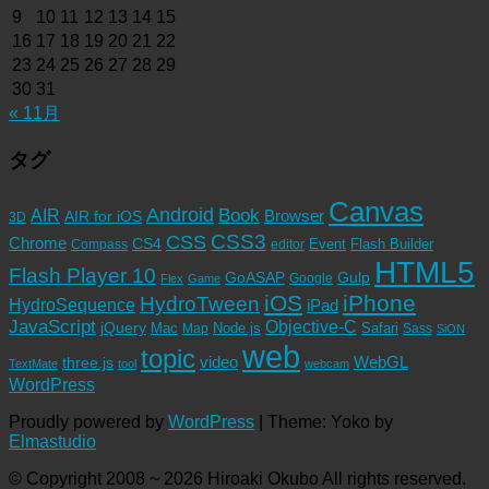
9
10
11
12
13
14
15
16
17
18
19
20
21
22
23
24
25
26
27
28
29
30
31
« 11月
タグ
Canvas
Android
Book
AIR
Browser
AIR for iOS
3D
CSS3
CSS
Chrome
CS4
Event
Flash Builder
editor
Compass
HTML5
Flash Player 10
GoASAP
Gulp
Google
Flex
Game
iOS
iPhone
HydroTween
HydroSequence
iPad
JavaScript
Objective-C
jQuery
Mac
Node.js
Safari
Map
Sass
SiON
web
topic
video
WebGL
three.js
TextMate
tool
webcam
WordPress
Proudly powered by
WordPress
|
Theme: Yoko by
Elmastudio
© Copyright 2008 ~ 2026 Hiroaki Okubo All rights reserved.