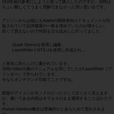
GUI作成の参考にしようと思って購入したのですが、当時は
ちょい難しくてうまく理解できなかった苦い思い出です。
アジソンからは他にもAppleの開発者向けドキュメントが出
版されていて紀伊國屋の一角を埋めていたのが懐かしい。
高くて買えないので何回も立ち読みしに行ってました。
Quark Xpressを使用し編集…
LaserWriterⅡNTX-Jを使用し作成され…
と巻末に誇らしげに書かれています。
当時のMac付属のマニュアルも同じでしたがLaserWriter（プ
リンター）で作られています。
今ならオンデマンド印刷てことですね。
図版やアイコンがモノクロだったりして古くさく見えます
が、書いてある内容は今でもそのまま通用することばかりで
す。
Human Interface概念は普遍的だとあらためて思わされま