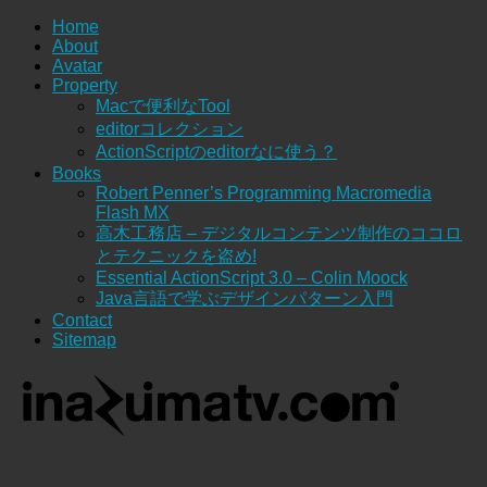
Home
About
Avatar
Property
Macで便利なTool
editorコレクション
ActionScriptのeditorなに使う？
Books
Robert Penner’s Programming Macromedia
Flash MX
高木工務店 – デジタルコンテンツ制作のココロ
とテクニックを盗め!
Essential ActionScript 3.0 – Colin Moock
Java言語で学ぶデザインパターン入門
Contact
Sitemap