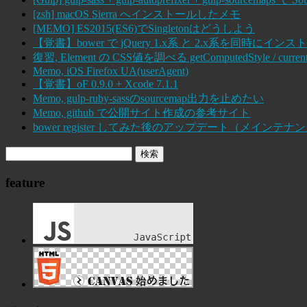
[zsh] macOS Sierra へインストールしたメモ
[MEMO] ES2015(ES6)でSingletonはどうしよう
【覚書】bower で jQuery 1.x系 と 2.x系を同時にインス
復習, Element の CSS値を調べる getComputedStyle / current
Memo, iOS Firefox UA(userAgent)
【覚書】oF 0.9.0 + Xcode 7.1.1
Memo, gulp-ruby-sassのsourcemap出力を止めたい
Memo, github で公開サイト作成の参考サイト
bower register してみた後のアップデート（メインテナ
feature