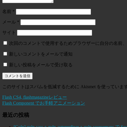
名前
*
メール
*
サイト
次回のコメントで使用するためブラウザーに自分の名前、
新しいコメントをメールで通知
新しい投稿をメールで受け取る
このサイトはスパムを低減するために Akismet を使っていま
Flash CS4, flashmagazineレビュー
Flash Component でお手軽アニメーション
最近の投稿
[Gulp] gulp-sass + gulp-autoprefixer + gulp-sourcema