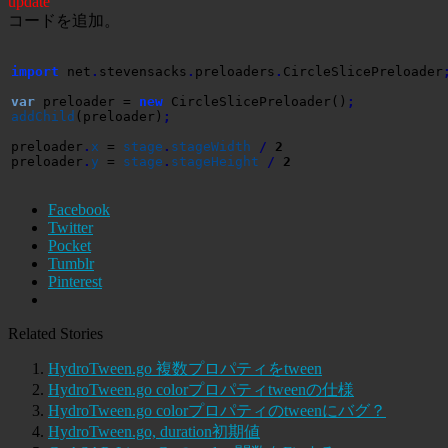
update
コードを追加。
import
 net
.
stevensacks
.
preloaders
.
CircleSlicePreloader
var
 preloader = 
new
 CircleSlicePreloader
(
)
;
addChild
(
preloader
)
;
preloader
.
x
 = 
stage
.
stageWidth
/
2
preloader
.
y
 = 
stage
.
stageHeight
/
2
Facebook
Twitter
Pocket
Tumblr
Pinterest
Related Stories
HydroTween.go 複数プロパティをtween
HydroTween.go colorプロパティtweenの仕様
HydroTween.go colorプロパティのtweenにバグ？
HydroTween.go, duration初期値