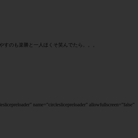
増やすのも楽勝と一人ほくそ笑んでたら。。。
slicepreloader” name=”circleslicepreloader” allowfullscreen=”false”