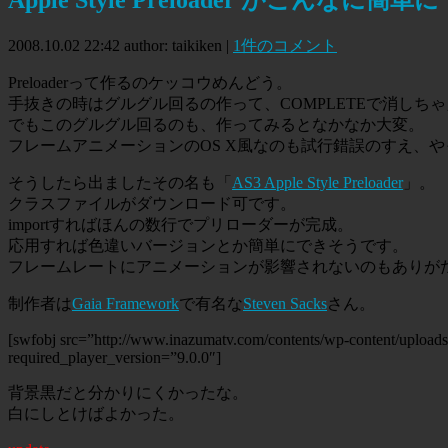
2008.10.02 22:42
author: taikiken
|
1件のコメント
Preloaderって作るのケッコウめんどう。
手抜きの時はグルグル回るの作って、COMPLETEで消しちゃ
でもこのグルグル回るのも、作ってみるとなかなか大変。
フレームアニメーションのOS X風なのも試行錯誤のすえ、
そうしたら出ましたその名も「
AS3 Apple Style Preloader
」。
クラスファイルがダウンロード可です。
importすればほんの数行でプリローダーが完成。
応用すれば色違いバージョンとか簡単にできそうです。
フレームレートにアニメーションが影響されないのもありが
制作者は
Gaia Framework
で有名な
Steven Sacks
さん。
[swfobj src=”http://www.inazumatv.com/contents/wp-content/uploads/2
required_player_version=”9.0.0″]
背景黒だと分かりにくかったな。
白にしとけばよかった。