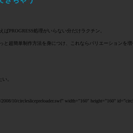
えばPROGRESS処理がいらない分だけラクチン。
やっと超簡単制作方法を身につけ、これならバリエーションを
たい。
008/10/circleslicepreloader.swf” width=”160″ height=”160″ id=”circle