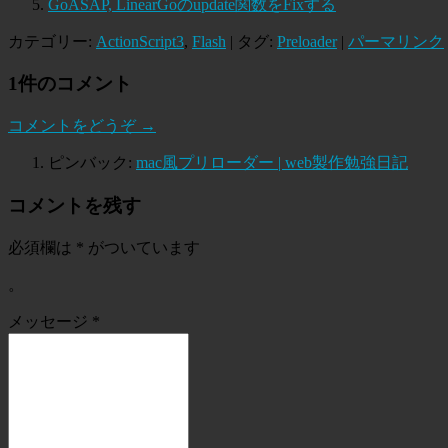
GoASAP, LinearGoのupdate関数をFixする
カテゴリー:
ActionScript3
,
Flash
| タグ:
Preloader
|
パーマリンク
1件のコメント
コメントをどうぞ →
ピンバック:
mac風プリローダー | web製作勉強日記
コメントを残す
必須欄は
*
がついています
。
メッセージ
*