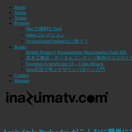
Home
About
Avatar
Property
Macで便利なTool
editorコレクション
ActionScriptのeditorなに使う？
Books
Robert Penner’s Programming Macromedia Flash MX
高木工務店 – デジタルコンテンツ制作のココロと
Essential ActionScript 3.0 – Colin Moock
Java言語で学ぶデザインパターン入門
Contact
Sitemap
Apple Style Preloader がこんなに