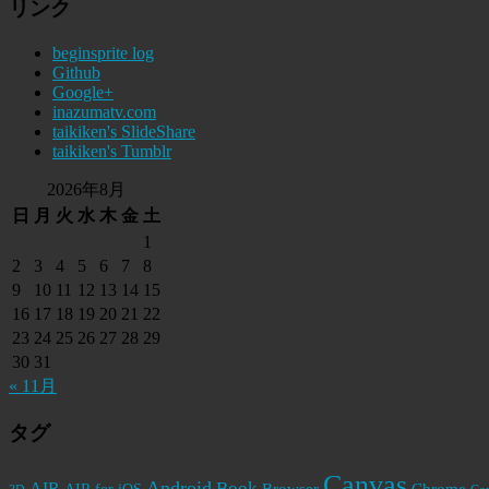
リンク
beginsprite log
Github
Google+
inazumatv.com
taikiken's SlideShare
taikiken's Tumblr
2026年8月
日
月
火
水
木
金
土
1
2
3
4
5
6
7
8
9
10
11
12
13
14
15
16
17
18
19
20
21
22
23
24
25
26
27
28
29
30
31
« 11月
タグ
Canvas
Android
Book
AIR