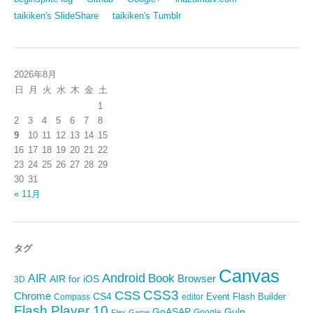
taikiken's SlideShare
taikiken's Tumblr
2026年8月
日
月
火
水
木
金
土
1
2
3
4
5
6
7
8
9
10
11
12
13
14
15
16
17
18
19
20
21
22
23
24
25
26
27
28
29
30
31
« 11月
タグ
Canvas
Android
Book
AIR
Browser
AIR for iOS
3D
CSS3
CSS
Chrome
CS4
Event
Flash Builder
editor
Compass
Flash Player 10
GoASAP
Gulp
Google
Flex
Game