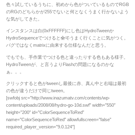
色々試しているうちに、初めから色がついているものでRGB
のRGのどちらかが255でないと何となくうまく行かないよう
な気がしてきた。
インスタンスは白(0xFFFFFF)にし色はHydroTweenか
HydroSequenceでつけると
全て
うまく行くことに気がつく。
バグではなくmatrixに由来する仕様なんだと思う。
でもでも、手作業でつける色と違ったりする色もある様子。
HydroTweenが、と言うよりFlashの問題になるのかな
ぁ。。。
クリックすると色がtweenし最後に赤、真ん中と右端は最初
の色が違うだけで同じtween。
[swfobj src=”http://www.inazumatv.com/contents/wp-
content/uploads/2008/08/hydro-go-10d.swf” width=”550″
height=”200″ id=”ColorSequenceToRed”
name=”ColorSequenceToRed” allowfullscreen=”false”
required_player_version=”9.0.124″]