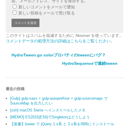
前、メールアドレス、サイトを保存する。
新しいコメントをメールで通知
新しい投稿をメールで受け取る
このサイトはスパムを低減するために Akismet を使っています。
コメントデータの処理方法の詳細はこちらをご覧ください
。
HydroTween.go colorプロパティのtweenにバグ？
HydroSequenceで連続tween
最近の投稿
[Gulp] gulp-sass + gulp-autoprefixer + gulp-sourcemaps で
SourceMap を出力したい
[zsh] macOS Sierra へインストールしたメモ
[MEMO] ES2015(ES6)でSingletonはどうしよう
【覚書】bower で jQuery 1.x系 と 2.x系を同時にインストール