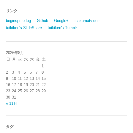
リンク
beginsprite log
Github
Google+
inazumatv.com
taikiken's SlideShare
taikiken's Tumblr
2026年8月
日
月
火
水
木
金
土
1
2
3
4
5
6
7
8
9
10
11
12
13
14
15
16
17
18
19
20
21
22
23
24
25
26
27
28
29
30
31
« 11月
タグ