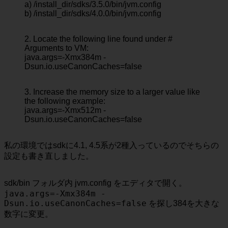
a) /install_dir/sdks/3.5.0/bin/jvm.config
b) /install_dir/sdks/4.0.0/bin/jvm.config
2. Locate the following line found under #
Arguments to VM:
java.args=-Xmx384m -
Dsun.io.useCanonCaches=false
3. Increase the memory size to a larger value like
the following example:
java.args=-Xmx512m -
Dsun.io.useCanonCaches=false
私の環境ではsdkに4.1, 4.5系が2種入っているのでそちらの
設定も書き直しました。
sdk/bin フォルダ内 jvm.config をエディタで開く。
java.args=-Xmx384m -
Dsun.io.useCanonCaches=false
を探し384を大きな
数字に変更。