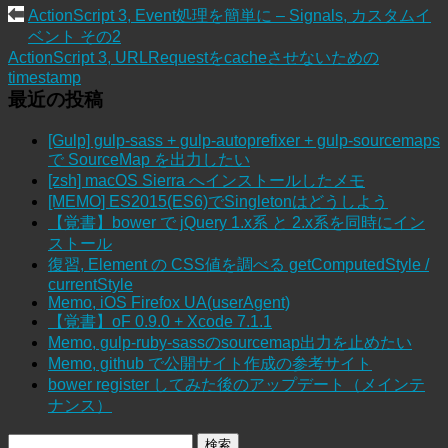
ActionScript 3, Event処理を簡単に – Signals, カスタムイ
ベント その2
ActionScript 3, URLRequestをcacheさせないための
timestamp
最近の投稿
[Gulp] gulp-sass + gulp-autoprefixer + gulp-sourcemaps
で SourceMap を出力したい
[zsh] macOS Sierra へインストールしたメモ
[MEMO] ES2015(ES6)でSingletonはどうしよう
【覚書】bower で jQuery 1.x系 と 2.x系を同時にイン
ストール
復習, Element の CSS値を調べる getComputedStyle /
currentStyle
Memo, iOS Firefox UA(userAgent)
【覚書】oF 0.9.0 + Xcode 7.1.1
Memo, gulp-ruby-sassのsourcemap出力を止めたい
Memo, github で公開サイト作成の参考サイト
bower register してみた後のアップデート（メインテ
ナンス）