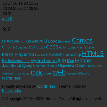
16
17
18
19
20
21
22
23
24
25
26
27
28
29
30
31
« 11月
タグ
Canvas
Android
Book
AIR
Browser
AIR for iOS
3D
CSS3
CSS
Chrome
CS4
Event
Flash Builder
editor
Compass
HTML5
Flash Player 10
GoASAP
Gulp
Google
Flex
Game
iOS
iPhone
HydroTween
HydroSequence
iPad
JavaScript
Objective-C
jQuery
Mac
Node.js
Safari
Map
Sass
SiON
web
topic
video
WebGL
three.js
TextMate
tool
webcam
WordPress
Proudly powered by
WordPress
|
Theme: Yoko by
Elmastudio
© Copyright 2008 ~ 2026 Hiroaki Okubo All rights reserved.