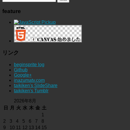
feature
リンク
beginsprite log
Github
Google+
inazumatv.com
taikiken's SlideShare
taikiken's Tumblr
2026年8月
日
月
火
水
木
金
土
1
2
3
4
5
6
7
8
9
10
11
12
13
14
15