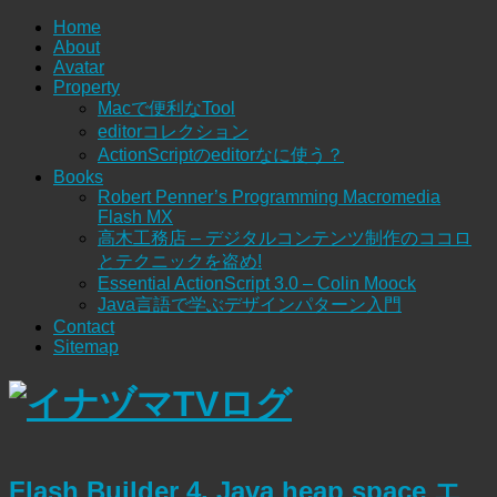
Home
About
Avatar
Property
Macで便利なTool
editorコレクション
ActionScriptのeditorなに使う？
Books
Robert Penner’s Programming Macromedia
Flash MX
高木工務店 – デジタルコンテンツ制作のココロ
とテクニックを盗め!
Essential ActionScript 3.0 – Colin Moock
Java言語で学ぶデザインパターン入門
Contact
Sitemap
Flash Builder 4, Java heap space エ