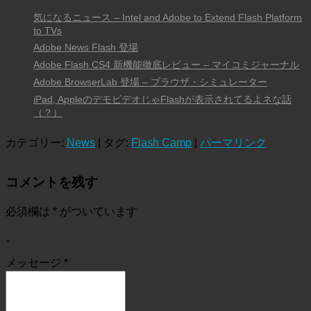
気になるニュース – Intel and Adobe to Extend Flash Platform
to TVs
Adobe News Flash 登場
Adobe Flash CS4 新機能徹底レビュー – マイコミジャーナル
Adobe BrowserLab 登場 – ブラウザ・シミュレーター
iPad, AppleのデモビデオじゃFlashが表示されてるよネな話
（？）
カテゴリー:
News
| タグ:
Flash Camp
|
パーマリンク
コメントを残す
必須欄は
*
がついています
。
メッセージ
*