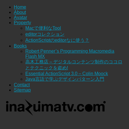
Home
About
Avatar
Property
Macで便利なTool
editorコレクション
ActionScriptのeditorなに使う？
Books
Robert Penner’s Programming Macromedia
Flash MX
高木工務店 – デジタルコンテンツ制作のココロ
とテクニックを盗め!
Essential ActionScript 3.0 – Colin Moock
Java言語で学ぶデザインパターン入門
Contact
Sitemap