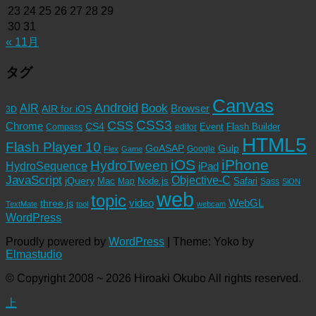
23
24
25
26
27
28
29
30
31
« 11月
タグ
Canvas
Android
Book
AIR
Browser
AIR for iOS
3D
CSS3
CSS
Chrome
CS4
Event
Flash Builder
editor
Compass
HTML5
Flash Player 10
GoASAP
Gulp
Google
Flex
Game
iOS
iPhone
HydroTween
HydroSequence
iPad
JavaScript
Objective-C
jQuery
Mac
Node.js
Safari
Map
Sass
SiON
web
topic
video
WebGL
three.js
TextMate
tool
webcam
WordPress
Proudly powered by
WordPress
|
Theme: Yoko by
Elmastudio
© Copyright 2008 ~ 2026 Hiroaki Okubo All rights reserved.
上