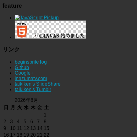
feature
リンク
beginsprite log
Github
Google+
inazumatv.com
taikiken's SlideShare
taikiken's Tumblr
2026年8月
日
月
火
水
木
金
土
1
2
3
4
5
6
7
8
9
10
11
12
13
14
15
16
17
18
19
20
21
22