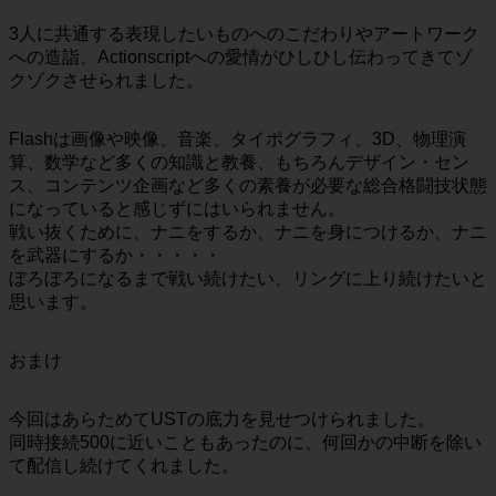
3人に共通する表現したいものへのこだわりやアートワーク
への造詣、Actionscriptへの愛情がひしひし伝わってきてゾ
クゾクさせられました。
Flashは画像や映像、音楽、タイポグラフィ、3D、物理演
算、数学など多くの知識と教養、もちろんデザイン・セン
ス、コンテンツ企画など多くの素養が必要な総合格闘技状態
になっていると感じずにはいられません。
戦い抜くために、ナニをするか、ナニを身につけるか、ナニ
を武器にするか・・・・・
ぼろぼろになるまで戦い続けたい、リングに上り続けたいと
思います。
おまけ
今回はあらためてUSTの底力を見せつけられました。
同時接続500に近いこともあったのに、何回かの中断を除い
て配信し続けてくれました。