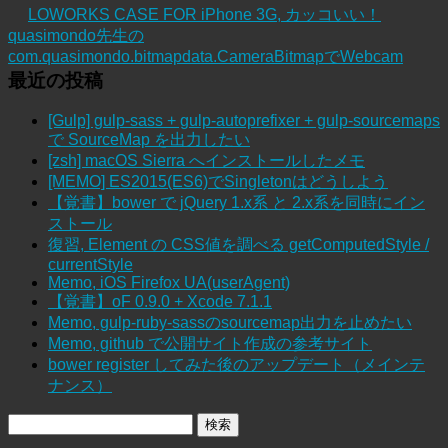
LOWORKS CASE FOR iPhone 3G, カッコいい！
quasimondo先生の
com.quasimondo.bitmapdata.CameraBitmapでWebcam
最近の投稿
[Gulp] gulp-sass + gulp-autoprefixer + gulp-sourcemaps
で SourceMap を出力したい
[zsh] macOS Sierra へインストールしたメモ
[MEMO] ES2015(ES6)でSingletonはどうしよう
【覚書】bower で jQuery 1.x系 と 2.x系を同時にイン
ストール
復習, Element の CSS値を調べる getComputedStyle /
currentStyle
Memo, iOS Firefox UA(userAgent)
【覚書】oF 0.9.0 + Xcode 7.1.1
Memo, gulp-ruby-sassのsourcemap出力を止めたい
Memo, github で公開サイト作成の参考サイト
bower register してみた後のアップデート（メインテ
ナンス）