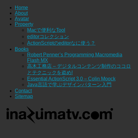
Home
About
Avatar
Property
Macで便利なTool
editorコレクション
ActionScriptのeditorなに使う？
Books
Robert Penner’s Programming Macromedia
Flash MX
高木工務店 – デジタルコンテンツ制作のココロ
とテクニックを盗め!
Essential ActionScript 3.0 – Colin Moock
Java言語で学ぶデザインパターン入門
Contact
Sitemap