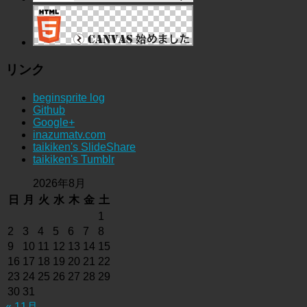
リンク
beginsprite log
Github
Google+
inazumatv.com
taikiken's SlideShare
taikiken's Tumblr
2026年8月
日
月
火
水
木
金
土
1
2
3
4
5
6
7
8
9
10
11
12
13
14
15
16
17
18
19
20
21
22
23
24
25
26
27
28
29
30
31
« 11月