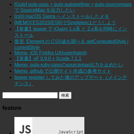
[Gulp] gulp-sass + gulp-autoprefixer + gulp-sourcemaps
で SourceMap を出力したい
[zsh] macOS Sierra へインストールしたメモ
[MEMO] ES2015(ES6)でSingletonはどうしよう
【覚書】bower で jQuery 1.x系 と 2.x系を同時にイン
ストール
復習, Element の CSS値を調べる getComputedStyle /
currentStyle
Memo, iOS Firefox UA(userAgent)
【覚書】oF 0.9.0 + Xcode 7.1.1
Memo, gulp-ruby-sassのsourcemap出力を止めたい
Memo, github で公開サイト作成の参考サイト
bower register してみた後のアップデート（メインテ
ナンス）
feature