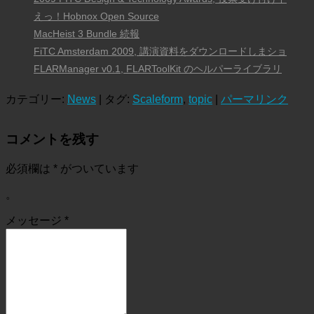
えっ！Hobnox Open Source
MacHeist 3 Bundle 続報
FiTC Amsterdam 2009, 講演資料をダウンロードしまショ
FLARManager v0.1, FLARToolKit のヘルパーライブラリ
カテゴリー:
News
| タグ:
Scaleform
,
topic
|
パーマリンク
コメントを残す
必須欄は
*
がついています
。
メッセージ
*