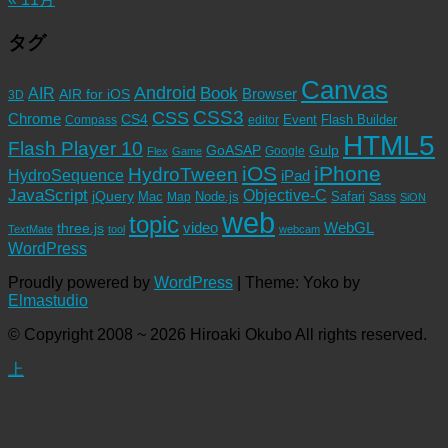
タグ
Canvas
Android
Book
AIR
Browser
AIR for iOS
3D
CSS3
CSS
Chrome
CS4
Event
Flash Builder
editor
Compass
HTML5
Flash Player 10
GoASAP
Gulp
Google
Flex
Game
iOS
iPhone
HydroTween
HydroSequence
iPad
JavaScript
Objective-C
jQuery
Mac
Node.js
Safari
Map
Sass
SiON
web
topic
video
WebGL
three.js
TextMate
tool
webcam
WordPress
Proudly powered by
WordPress
|
Theme: Yoko by
Elmastudio
© Copyright 2008 ~ 2026 Hiroaki Okubo All rights reserved.
上