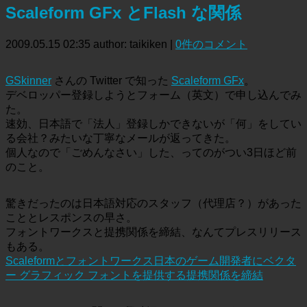
Scaleform GFx とFlash な関係
2009.05.15 02:35
author: taikiken
|
0件のコメント
GSkinner
さんの Twitter で知った
Scaleform GFx
。
デベロッパー登録しようとフォーム（英文）で申し込んでみ
た。
速効、日本語で「法人」登録しかできないが「何」をしてい
る会社？みたいな丁寧なメールが返ってきた。
個人なので「ごめんなさい」した、ってのがつい3日ほど前
のこと。
驚きだったのは日本語対応のスタッフ（代理店？）があった
こととレスポンスの早さ。
フォントワークスと提携関係を締結、なんてプレスリリース
もある。
Scaleformとフォントワークス日本のゲーム開発者にベクタ
ー グラフィック フォントを提供する提携関係を締結