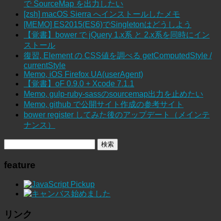
で SourceMap を出力したい
[zsh] macOS Sierra へインストールしたメモ
[MEMO] ES2015(ES6)でSingletonはどうしよう
【覚書】bower で jQuery 1.x系 と 2.x系を同時にイン
ストール
復習, Element の CSS値を調べる getComputedStyle /
currentStyle
Memo, iOS Firefox UA(userAgent)
【覚書】oF 0.9.0 + Xcode 7.1.1
Memo, gulp-ruby-sassのsourcemap出力を止めたい
Memo, github で公開サイト作成の参考サイト
bower register してみた後のアップデート（メインテ
ナンス）
feature
リンク