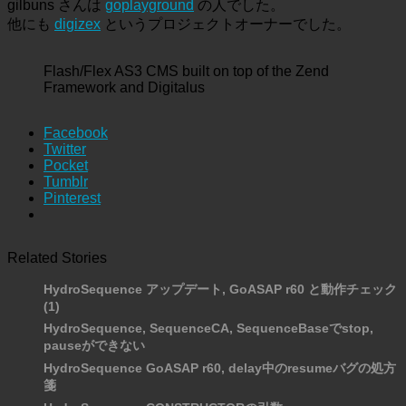
gilbuns さんは
goplayground
の人でした。
他にも
digizex
というプロジェクトオーナーでした。
Flash/Flex AS3 CMS built on top of the Zend
Framework and Digitalus
Facebook
Twitter
Pocket
Tumblr
Pinterest
Related Stories
HydroSequence アップデート, GoASAP r60 と動作チェック
(1)
HydroSequence, SequenceCA, SequenceBaseでstop,
pauseができない
HydroSequence GoASAP r60, delay中のresumeバグの処方
箋