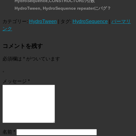
HydroSequence,CONSTRUCTORの引数
HydroTween, HydroSequence repeaterにバグ？
カテゴリー:
HydroTween
| タグ:
HydroSequence
|
パーマリ
ンク
コメントを残す
必須欄は
*
がついています
。
メッセージ
*
名前
*