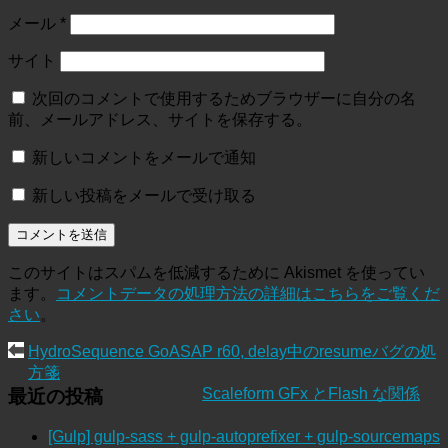
メール
*
サイト
次回のコメントで使用するためブラウザーに自分の名
前、メールアドレス、サイトを保存する。
新しいコメントをメールで通知
新しい投稿をメールで受け取る
このサイトはスパムを低減するために Akismet を使ってい
ます。
コメントデータの処理方法の詳細はこちらをご覧くだ
さい
。
HydroSequence GoASAP r60, delay中のresumeバグの処
方箋
Scaleform GFx とFlash な関係
最近の投稿
[Gulp] gulp-sass + gulp-autoprefixer + gulp-sourcemaps