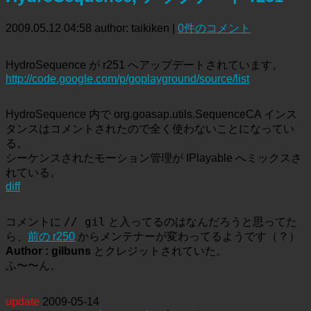
2009.05.12 04:58
author: taikiken
|
0件のコメント
HydroSequence が r251 へアップデートされています。
http://code.google.com/p/goplayground/source/list
HydroSequence 内で org.goasap.utils.SequenceCA インス
タンスはコメントされたので全く使わないことになってい
る。
シーケンスされたモーション管理が IPlayable へミックスさ
れている。
diff
// gil
コメントに
と入ってるのはなんだろうと思ってた
ら、
前の r250
からメンテナーが変わってるようです（？）
Author : gilbuns
とクレジットされていた。
ふ〜〜ん。
update
2009-05-14