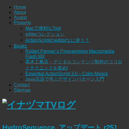
Home
About
Avatar
Property
Macで便利なTool
editorコレクション
ActionScriptのeditorなに使う？
Books
Robert Penner’s Programming Macromedia
Flash MX
高木工務店 – デジタルコンテンツ制作のココロ
とテクニックを盗め!
Essential ActionScript 3.0 – Colin Moock
Java言語で学ぶデザインパターン入門
Contact
Sitemap
HydroSequence, アップデート r251