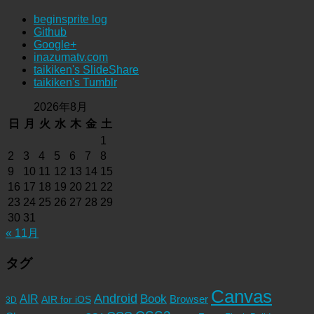
beginsprite log
Github
Google+
inazumatv.com
taikiken's SlideShare
taikiken's Tumblr
2026年8月
日
月
火
水
木
金
土
1
2
3
4
5
6
7
8
9
10
11
12
13
14
15
16
17
18
19
20
21
22
23
24
25
26
27
28
29
30
31
« 11月
タグ
Canvas
Android
Book
AIR
Browser
AIR for iOS
3D