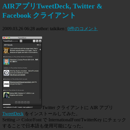
AIRアプリTweetDeck, Twitter &
Facebook クライアント
2009.03.26 06:28
author: taikiken
|
0件のコメント
Twitter クライアントに AIR アプリ
TweetDeck
をインストールしてみた。
Setting -> Color/Font で InternationalFont/TwitterKey にチェック
することで日本語も使用可能になった。