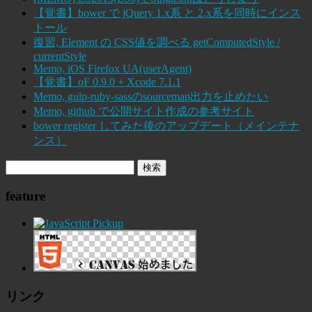
【覚書】bower で jQuery 1.x系 と 2.x系を同時にインス
トール
復習, Element の CSS値を調べる getComputedStyle /
currentStyle
Memo, iOS Firefox UA(userAgent)
【覚書】oF 0.9.0 + Xcode 7.1.1
Memo, gulp-ruby-sassのsourcemap出力を止めたい
Memo, github で公開サイト作成の参考サイト
bower register してみた後のアップデート（メインテナ
ンス）
feature
リンク