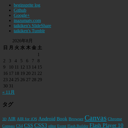
beginsprite log
Github
Google+
inazumatv.com
taikiken's SlideShare
taikiken's Tumblr
2026年8月
日
月
火
水
木
金
土
1
2
3
4
5
6
7
8
9
10
11
12
13
14
15
16
17
18
19
20
21
22
23
24
25
26
27
28
29
30
31
« 11月
タグ
Canvas
Android
Book
AIR
Browser
Chrome
AIR for iOS
3D
CSS3
Flash Player 10
CSS
CS4
Event
Flash Builder
editor
Compass