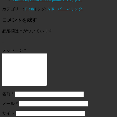
カテゴリー:
Flash
| タグ:
AIR
|
パーマリンク
コメントを残す
必須欄は
*
がついています
。
メッセージ
*
名前
*
メール
*
サイト