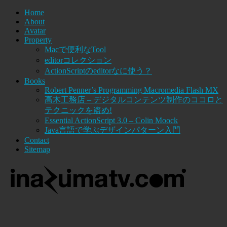
Home
About
Avatar
Property
Macで便利なTool
editorコレクション
ActionScriptのeditorなに使う？
Books
Robert Penner’s Programming Macromedia Flash MX
高木工務店 – デジタルコンテンツ制作のココロと
テクニックを盗め!
Essential ActionScript 3.0 – Colin Moock
Java言語で学ぶデザインパターン入門
Contact
Sitemap