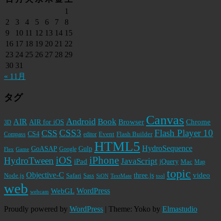
1
2
3
4
5
6
7
8
9
10
11
12
13
14
15
16
17
18
19
20
21
22
23
24
25
26
27
28
29
30
31
« 11月
タグ
Canvas
Android
Book
AIR
Browser
Chrome
AIR for iOS
3D
CSS3
Flash Player 10
CSS
CS4
Event
Flash Builder
editor
Compass
HTML5
HydroSequence
GoASAP
Gulp
Google
Flex
Game
iPhone
iOS
HydroTween
JavaScript
iPad
jQuery
Mac
Map
topic
Objective-C
video
Node.js
Safari
three.js
Sass
SiON
TextMate
tool
web
WordPress
WebGL
webcam
Proudly powered by
WordPress
|
Theme: Yoko by
Elmastudio