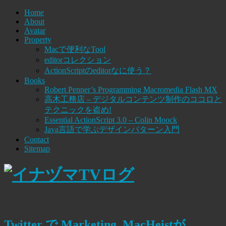
Home
About
Avatar
Property
Macで便利なTool
editorコレクション
ActionScriptのeditorなに使う？
Books
Robert Penner’s Programming Macromedia Flash MX
高木工務店 – デジタルコンテンツ制作のココロと
テクニックを盗め!
Essential ActionScript 3.0 – Colin Moock
Java言語で学ぶデザインパターン入門
Contact
Sitemap
Twitter で Marketing, MacHeistが