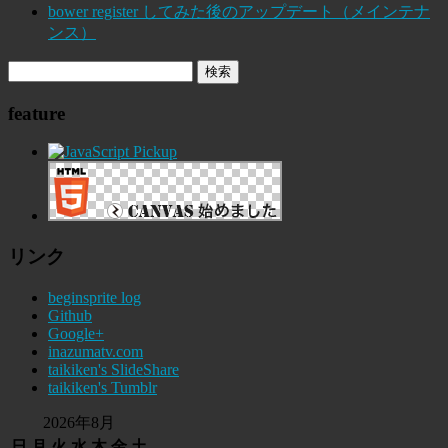
bower register してみた後のアップデート（メインテナ
ンス）
feature
リンク
beginsprite log
Github
Google+
inazumatv.com
taikiken's SlideShare
taikiken's Tumblr
2026年8月
日
月
火
水
木
金
土