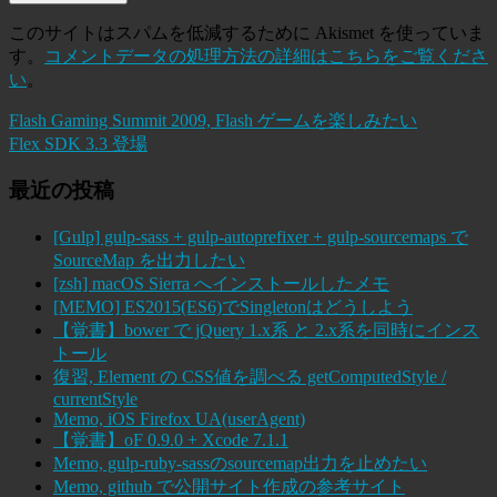
このサイトはスパムを低減するために Akismet を使っていま
す。
コメントデータの処理方法の詳細はこちらをご覧くださ
い
。
Flash Gaming Summit 2009, Flash ゲームを楽しみたい
Flex SDK 3.3 登場
最近の投稿
[Gulp] gulp-sass + gulp-autoprefixer + gulp-sourcemaps で
SourceMap を出力したい
[zsh] macOS Sierra へインストールしたメモ
[MEMO] ES2015(ES6)でSingletonはどうしよう
【覚書】bower で jQuery 1.x系 と 2.x系を同時にインス
トール
復習, Element の CSS値を調べる getComputedStyle /
currentStyle
Memo, iOS Firefox UA(userAgent)
【覚書】oF 0.9.0 + Xcode 7.1.1
Memo, gulp-ruby-sassのsourcemap出力を止めたい
Memo, github で公開サイト作成の参考サイト