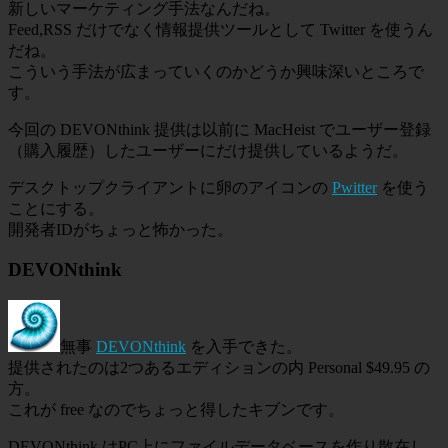
新しいマーケティング手法なんだね。
Feed,RSS だけでなく情報提供ツールとして Twitter を使うん
だね。
こういう手法が広まっていくのかどうか興味深いところで
す。
今回の DEVONthink 提供は以前に MacHeist でユーザー登録
（購入履歴）したユーザーにだけ提供しているようだ。
デスクトップクライアントに卵のアイコンの
Pwitter
を使う
ことにする。
開発者IDがちょっと怖かった。
DEVONthink
無事
DEVONthink
を入手できた。
提供されたのは2つあるエディションの内 Personal $49.95 の
方。
これが free なのでちょっと得したキブンです。
DEVONthink はPC上にファイルデータベースを作り散在し