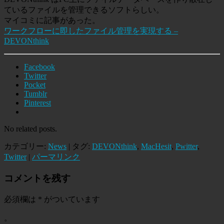
ているファイルを管理できるソフトらしい。
マイコミに記事があった。
ワークフローに即したファイル管理を実現する –
DEVONthink
Facebook
Twitter
Pocket
Tumblr
Pinterest
No related posts.
カテゴリー:
News
| タグ:
DEVONthink
,
MacHesit
,
Pwitter
,
Twitter
|
パーマリンク
コメントを残す
必須欄は
*
がついています
。