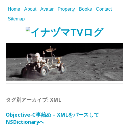
Home
About
Avatar
Property
Books
Contact
Sitemap
タグ別アーカイブ:
XML
Objective-C事始め – XMLをパースして
NSDictionaryへ