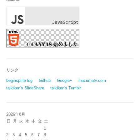
リンク
beginsprite log
Github
Google+
inazumatv.com
taikiken's SlideShare
taikiken's Tumblr
2026年8月
日
月
火
水
木
金
土
1
2
3
4
5
6
7
8