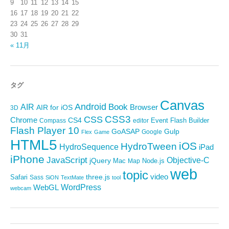
9
10
11
12
13
14
15
16
17
18
19
20
21
22
23
24
25
26
27
28
29
30
31
« 11月
タグ
Canvas
Android
Book
AIR
Browser
AIR for iOS
3D
CSS3
CSS
Chrome
CS4
Event
Flash Builder
editor
Compass
Flash Player 10
GoASAP
Gulp
Google
Flex
Game
HTML5
iOS
HydroTween
HydroSequence
iPad
iPhone
JavaScript
Objective-C
jQuery
Mac
Node.js
Map
web
topic
video
Safari
three.js
Sass
SiON
TextMate
tool
WordPress
WebGL
webcam