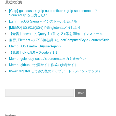
最近の投稿
[Gulp] gulp-sass + gulp-autoprefixer + gulp-sourcemaps で
SourceMap を出力したい
[zsh] macOS Sierra へインストールしたメモ
[MEMO] ES2015(ES6)でSingletonはどうしよう
【覚書】bower で jQuery 1.x系 と 2.x系を同時にインストール
復習, Element の CSS値を調べる getComputedStyle / currentStyle
Memo, iOS Firefox UA(userAgent)
【覚書】oF 0.9.0 + Xcode 7.1.1
Memo, gulp-ruby-sassのsourcemap出力を止めたい
Memo, github で公開サイト作成の参考サイト
bower register してみた後のアップデート（メインテナンス）
feature