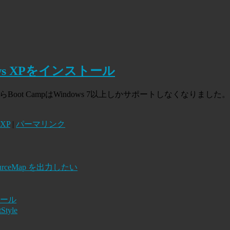
indows XPをインストール
 LionからBoot CampはWindows 7以上しかサポートしなくなり
 XP
|
パーマリンク
ps で SourceMap を出力したい
トール
Style