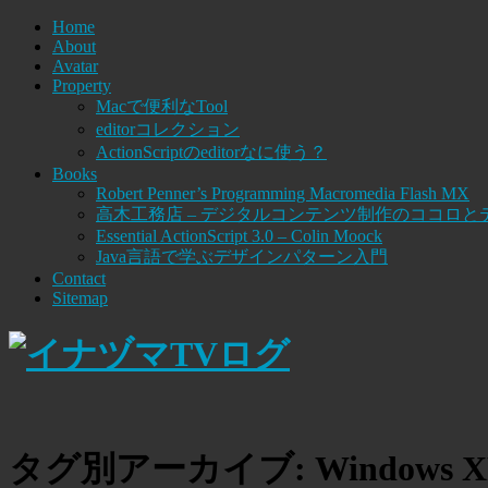
Home
About
Avatar
Property
Macで便利なTool
editorコレクション
ActionScriptのeditorなに使う？
Books
Robert Penner’s Programming Macromedia Flash MX
高木工務店 – デジタルコンテンツ制作のココロと
Essential ActionScript 3.0 – Colin Moock
Java言語で学ぶデザインパターン入門
Contact
Sitemap
タグ別アーカイブ:
Windows 