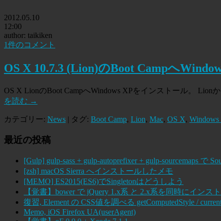
2012.05.10
12:00
author: taikiken
1件のコメント
OS X 10.7.3 (Lion)のBoot CampへW
OS X LionのBoot CampへWindows XPをインストール。
を読む
→
カテゴリー:
News
| タグ:
Boot Camp
,
Lion
,
Mac
,
OS X
,
Windows
最近の投稿
[Gulp] gulp-sass + gulp-autoprefixer + gulp-sourcema
[zsh] macOS Sierra へインストールしたメモ
[MEMO] ES2015(ES6)でSingletonはどうしよう
【覚書】bower で jQuery 1.x系 と 2.x系を同時にインス
復習, Element の CSS値を調べる getComputedStyle / current
Memo, iOS Firefox UA(userAgent)