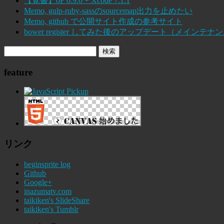
【覚書】oF 0.9.0 + Xcode 7.1.1
Memo, gulp-ruby-sassのsourcemap出力を止めたい
Memo, github で公開サイト作成の参考サイト
bower register してみた後のアップデート（メインテナ
feature
リンク
beginsprite log
Github
Google+
inazumatv.com
taikiken's SlideShare
taikiken's Tumblr