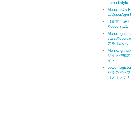
currentStyle
Memo, iOS Fi
UA(userAgent
【覚書】oF 0.9
Xcode 7.1.1
Memo, gulp-r
sassのsourc
力を止めたい
Memo, gith
サイト作成の
イト
bower regis
た後のアップ
（メインテナ