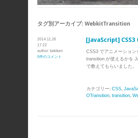
タグ別アーカイブ:
WebkitTransition
[JavaScript] C
2014.11.26
17:22
author: taikiken
CSS3 でアニメーションを
0件のコメント
transition が使えるかを J
で教えてもらいました。
カテゴリー:
CSS
,
JavaSc
OTransition
,
transition
,
We