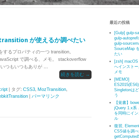
最近の投稿
[Gulp] gulp-s
gulp-autoprefi
SS3 transition が使えるか調べたい
gulp-source
SourceMap
するプロパティの一つ transition。
たい
avaScript で調べる、メモ。 stackoverflow
[zsh] macOS 
 いつもいつもありが …
へインストー
メモ
続きを読む
→
[MEMO]
ES2015(ES6
ript
| タグ:
CSS3
,
MozTransition
,
Singleton
う
bkitTransition
|
パーマリンク
【覚書】bowe
jQuery 1.x系
を同時にイン
ル
復習, Elemen
CSS値を調
getComputedS