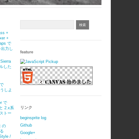
ass +
xer +
maps で
 を出力し
feature
Sierra
ルした
)で
はどうしよ
r で
リンク
 と 2.x系
ストー
beginsprite log
Github
t の
べる
Google+
tyle /