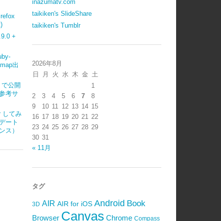
inazumatv.com
taikiken's SlideShare
refox
)
taikiken's Tumblr
.0 +
uby-
2026年8月
emap出
日
月
火
水
木
金
土
ub で公開
1
参考サ
2
3
4
5
6
7
8
9
10
11
12
13
14
15
ter してみ
16
17
18
19
20
21
22
デート
23
24
25
26
27
28
29
ンス）
30
31
« 11月
タグ
Android
Book
AIR
AIR for iOS
3D
Canvas
Browser
Chrome
Compass