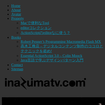
Home
About
Avatar
Property
Macで便利なTool
editorコレクション
ActionScriptのeditorなに使う？
Books
Robert Penner’s Programming Macromedia Flash MX
高木工務店 – デジタルコンテンツ制作のココロと
テクニックを盗め!
Essential ActionScript 3.0 – Colin Moock
Java言語で学ぶデザインパターン入門
Contact
Sitemap