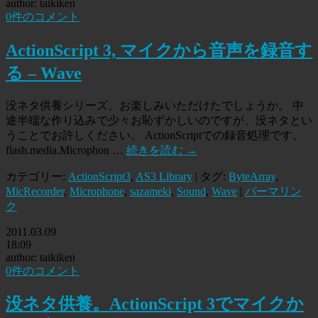
author: taikiken
0件のコメント
ActionScript 3, マイクから音声を録音す
る – Wave
没ネタ供養シリーズ、お楽しみいただけたでしょうか。 中
途半端な作り込みで少々お恥ずかしいのですが、没ネタとい
うことでお許しください。 ActionScriptでの録音処理です。
flash.media.Microphon …
続きを読む
→
カテゴリー:
ActionScript3
,
AS3 Library
| タグ:
ByteArray
,
MicRecorder
,
Microphone
,
sazameki
,
Sound
,
Wave
|
パーマリン
ク
2011.03.09
18:09
author: taikiken
0件のコメント
没ネタ供養。ActionScript 3でマイクか