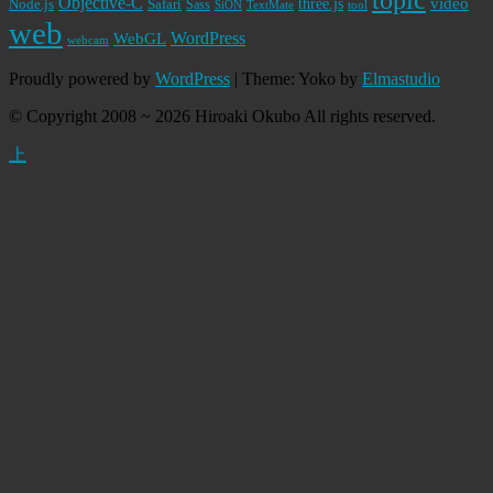
Objective-C
video
Node.js
Safari
three.js
Sass
SiON
TextMate
tool
web
WordPress
WebGL
webcam
Proudly powered by
WordPress
|
Theme: Yoko by
Elmastudio
© Copyright 2008 ~ 2026 Hiroaki Okubo All rights reserved.
上