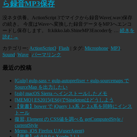
ら録音MP3保存
没ネタ供養。ActionScript 3でマイクから録音Wave(.wav)保存
の続き。 今度はWaveへ変換した録音データをMP3へエンコ
ードし保存します。 fr.kikko.lab.ShineMP3Encoderを …
続きを
読む
→
カテゴリー:
ActionScript3
,
Flash
| タグ:
Microphone
,
MP3
,
Sound
,
Wave
|
パーマリンク
最近の投稿
[Gulp] gulp-sass + gulp-autoprefixer + gulp-sourcemaps で
SourceMap を出力したい
[zsh] macOS Sierra へインストールしたメモ
[MEMO] ES2015(ES6)でSingletonはどうしよう
【覚書】bower で jQuery 1.x系 と 2.x系を同時にインス
トール
復習, Element の CSS値を調べる getComputedStyle /
currentStyle
Memo, iOS Firefox UA(userAgent)
【覚書】oF 0.9.0 + Xcode 7.1.1