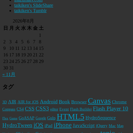
taikiken's SlideShare
taikiken's Tumblr
2026年8月
日
月
火
水
木
金
土
1
2
3
4
5
6
7
8
9
10
11
12
13
14
15
16
17
18
19
20
21
22
23
24
25
26
27
28
29
30
31
« 11月
タグ
Canvas
Android
Book
AIR
Browser
Chrome
AIR for iOS
3D
CSS3
Flash Player 10
CSS
CS4
Event
Flash Builder
editor
Compass
HTML5
HydroSequence
GoASAP
Gulp
Google
Flex
Game
iPhone
iOS
HydroTween
JavaScript
iPad
jQuery
Mac
Map
topic