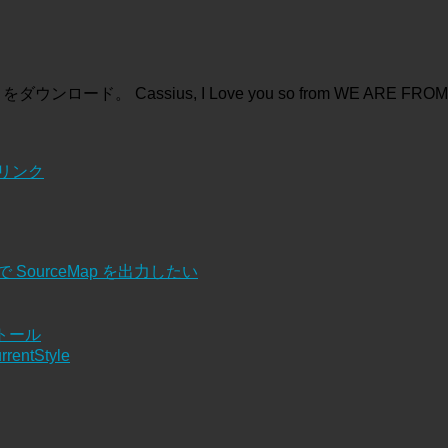
assius, I Love you so from WE ARE FROM L.A
リンク
cemaps で SourceMap を出力したい
ストール
rentStyle