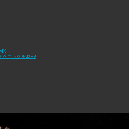
 MX
テクニックを盗め!