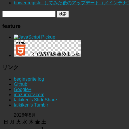
bower register してみた後のアップデート（メインテ
feature
リンク
beginsprite log
Github
Google+
inazumatv.com
taikiken's SlideShare
taikiken's Tumblr
2026年8月
日
月
火
水
木
金
土
1