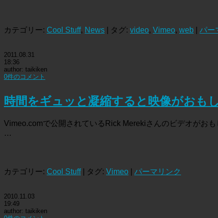
カテゴリー:
Cool Stuff
,
News
| タグ:
video
,
Vimeo
,
web
|
パー
2011.08.31
18:36
author: taikiken
0件のコメント
時間をギュッと凝縮すると映像がおも
Vimeo.comで公開されているRick Merekiさんのビデオがお
…
カテゴリー:
Cool Stuff
| タグ:
Vimeo
|
パーマリンク
2010.11.03
19:49
author: taikiken