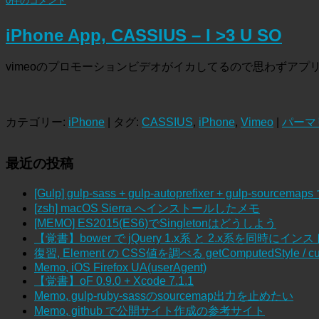
0件のコメント
iPhone App, CASSIUS – I >3 U SO
vimeoのプロモーションビデオがイカしてるので思わずアプリをダウンロード。 C
カテゴリー:
iPhone
| タグ:
CASSIUS
,
iPhone
,
Vimeo
|
パーマ
最近の投稿
[Gulp] gulp-sass + gulp-autoprefixer + gulp-sour
[zsh] macOS Sierra へインストールしたメモ
[MEMO] ES2015(ES6)でSingletonはどうしよう
【覚書】bower で jQuery 1.x系 と 2.x系を同時にイン
復習, Element の CSS値を調べる getComputedStyle / cur
Memo, iOS Firefox UA(userAgent)
【覚書】oF 0.9.0 + Xcode 7.1.1
Memo, gulp-ruby-sassのsourcemap出力を止めたい
Memo, github で公開サイト作成の参考サイト