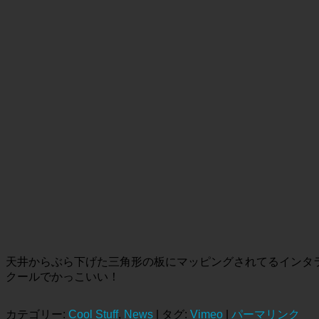
天井からぶら下げた三角形の板にマッピングされてるインタ
クールでかっこいい！
カテゴリー:
Cool Stuff
,
News
| タグ:
Vimeo
|
パーマリンク