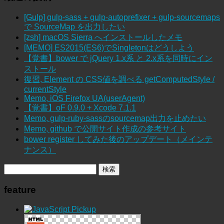
[Gulp] gulp-sass + gulp-autoprefixer + gulp-sourcemaps
で SourceMap を出力したい
[zsh] macOS Sierra へインストールしたメモ
[MEMO] ES2015(ES6)でSingletonはどうしよう
【覚書】bower で jQuery 1.x系 と 2.x系を同時にイン
ストール
復習, Element の CSS値を調べる getComputedStyle /
currentStyle
Memo, iOS Firefox UA(userAgent)
【覚書】oF 0.9.0 + Xcode 7.1.1
Memo, gulp-ruby-sassのsourcemap出力を止めたい
Memo, github で公開サイト作成の参考サイト
bower register してみた後のアップデート（メインテ
ナンス）
feature