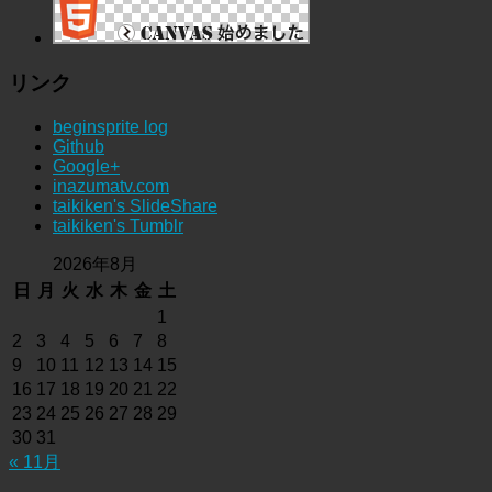
リンク
beginsprite log
Github
Google+
inazumatv.com
taikiken's SlideShare
taikiken's Tumblr
2026年8月
日
月
火
水
木
金
土
1
2
3
4
5
6
7
8
9
10
11
12
13
14
15
16
17
18
19
20
21
22
23
24
25
26
27
28
29
30
31
« 11月