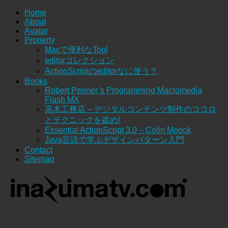
Home
About
Avatar
Property
Macで便利なTool
editorコレクション
ActionScriptのeditorなに使う？
Books
Robert Penner’s Programming Macromedia
Flash MX
高木工務店 – デジタルコンテンツ制作のココロ
とテクニックを盗め!
Essential ActionScript 3.0 – Colin Moock
Java言語で学ぶデザインパターン入門
Contact
Sitemap