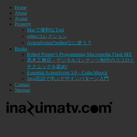
Home
About
Avatar
Property
Macで便利なTool
editorコレクション
ActionScriptのeditorなに使う？
Books
Robert Penner’s Programming Macromedia Flash MX
高木工務店 – デジタルコンテンツ制作のココロと
テクニックを盗め!
Essential ActionScript 3.0 – Colin Moock
Java言語で学ぶデザインパターン入門
Contact
Sitemap