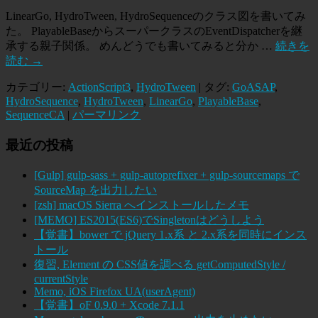
LinearGo, HydroTween, HydroSequenceのクラス図を書いてみ
た。 PlayableBaseからスーパークラスのEventDispatcherを継
承する親子関係。 めんどうでも書いてみると分か …
続きを
読む
→
カテゴリー:
ActionScript3
,
HydroTween
| タグ:
GoASAP
,
HydroSequence
,
HydroTween
,
LinearGo
,
PlayableBase
,
SequenceCA
|
パーマリンク
最近の投稿
[Gulp] gulp-sass + gulp-autoprefixer + gulp-sourcemaps で
SourceMap を出力したい
[zsh] macOS Sierra へインストールしたメモ
[MEMO] ES2015(ES6)でSingletonはどうしよう
【覚書】bower で jQuery 1.x系 と 2.x系を同時にインス
トール
復習, Element の CSS値を調べる getComputedStyle /
currentStyle
Memo, iOS Firefox UA(userAgent)
【覚書】oF 0.9.0 + Xcode 7.1.1