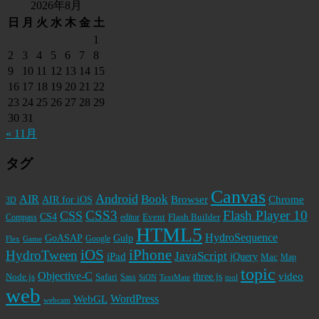
2026年8月
日
月
火
水
木
金
土
1
2
3
4
5
6
7
8
9
10
11
12
13
14
15
16
17
18
19
20
21
22
23
24
25
26
27
28
29
30
31
« 11月
タグ
Canvas
Android
Book
AIR
Browser
Chrome
AIR for iOS
3D
CSS3
Flash Player 10
CSS
CS4
Event
Flash Builder
editor
Compass
HTML5
HydroSequence
GoASAP
Gulp
Google
Flex
Game
iPhone
iOS
HydroTween
JavaScript
iPad
jQuery
Mac
Map
topic
Objective-C
video
Node.js
Safari
three.js
Sass
SiON
TextMate
tool
web
WordPress
WebGL
webcam