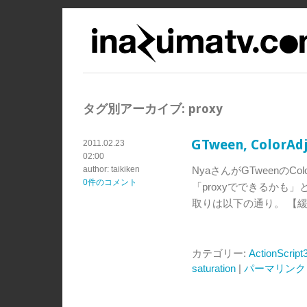
タグ別アーカイブ:
proxy
GTween, ColorAd
2011.02.23
02:00
author: taikiken
NyaさんがGTweenのColorA
0件のコメント
「proxyでできるかも」
取りは以下の通り。 【
カテゴリー:
ActionScript
saturation
|
パーマリンク