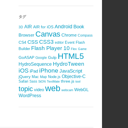
タグ
Android
Book
AIR
AIR for iOS
3D
Canvas
Browser
Chrome
Compass
CSS3
CSS
CS4
Event
Flash
editor
Flash Player 10
Builder
Flex
Game
HTML5
GoASAP
Gulp
Google
HydroTween
HydroSequence
iOS
iPhone
JavaScript
iPad
Objective-C
jQuery
Mac
Node.js
Map
Safari
three.js
Sass
SiON
TextMate
tool
web
topic
video
WebGL
webcam
WordPress