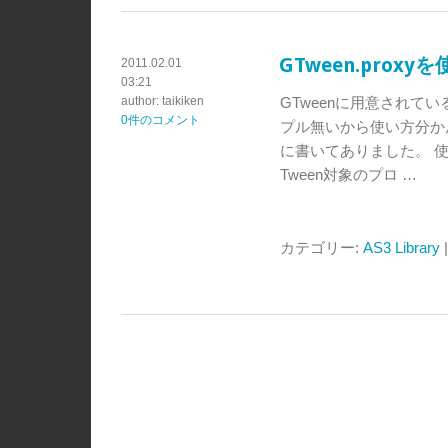
GTween.prox
2011.02.01
03:21
author: taikiken
GTweenに用意されてい
0件のコメント
プル無いから使い方分か
に書いてありました。 
Tween対象のプロ …
カテゴリー:
AS3 Library