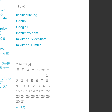
リンク
t の
べる
beginsprite log
tyle /
Github
Google+
refox
)
inazumatv.com
.0 +
taikiken's SlideShare
taikiken's Tumblr
uby-
emap出
ub で公開
2026年8月
参考サ
日
月
火
水
木
金
土
1
ter してみ
2
3
4
5
6
7
8
デート
9
10
11
12
13
14
15
ンス）
16
17
18
19
20
21
22
23
24
25
26
27
28
29
30
31
« 11月