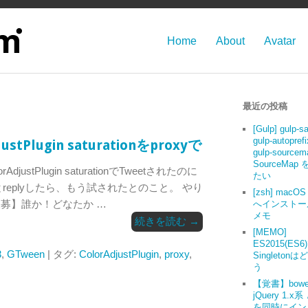
Home
About
Avatar
最近の投稿
[Gulp] gulp-s
gulp-autoprefi
justPlugin saturationをproxyで
gulp-source
SourceMap
djustPlugin saturationでTweetされたのに
たい
とreplyしたら、もう試されたとのこと。 やり
[zsh] macOS 
緩募】誰か！どなたか …
へインストー
メモ
続きを読む
→
[MEMO]
ES2015(ES6
3
,
GTween
| タグ:
ColorAdjustPlugin
,
proxy
,
Singleton
う
【覚書】bowe
jQuery 1.x系
を同時にイン