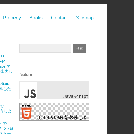
Property
Books
Contact
Sitemap
ass +
xer +
maps で
 を出力し
feature
Sierra
ルした
)で
はどうしよ
r で
 と 2.x系
ストー