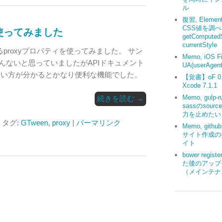
ル
復習, Elemen
CSS値を調
yを使ってみました
getComputedS
currentStyle
るproxyプロパティを使ってみました。 サン
Memo, iOS Fi
んないと思っていましたがAPIドキュメント
UA(userAgent
使い方が分かるとかなり便利な機能でした。
【覚書】oF 0.9
Xcode 7.1.1
Memo, gulp-r
続きを読む
→
sassのsourc
力を止めたい
| タグ:
GTween
,
proxy
|
パーマリンク
Memo, gith
サイト作成の
イト
bower regis
た後のアップ
（メインテナ