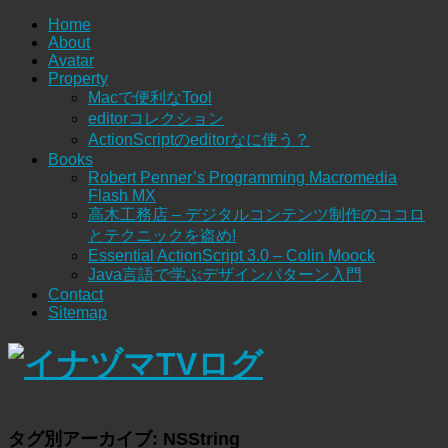
Home
About
Avatar
Property
Macで便利なTool
editorコレクション
ActionScriptのeditorなに使う？
Books
Robert Penner’s Programming Macromedia
Flash MX
高木工務店 – デジタルコンテンツ制作のココロ
とテクニックを盗め!
Essential ActionScript 3.0 – Colin Moock
Java言語で学ぶデザインパターン入門
Contact
Sitemap
タグ別アーカイブ:
NSString