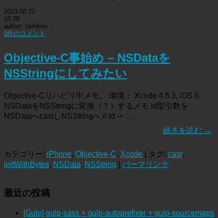
2013.08.22
10:28
author: taikiken
0件のコメント
Objective-C事始め – NSDataを
NSStringにしてみたい
Objective-Cリハビリ中メモ。 環境： Xcode 4.6.3, iOS 6.
NSDataをNSStringに変換（？）するメモ id型引数を
NSDataへcastしNSStringへ // id -> …
続きを読む
→
カテゴリー:
iPhone
,
Objective-C
,
Xcode
| タグ:
cast
,
initWithBytes
,
NSData
,
NSString
|
パーマリンク
最近の投稿
[Gulp] gulp-sass + gulp-autoprefixer + gulp-sourcemaps