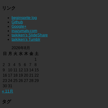
リンク
beginsprite log
Github
Google+
inazumatv.com
taikiken's SlideShare
taikiken's Tumblr
2026年8月
日
月
火
水
木
金
土
1
2
3
4
5
6
7
8
9
10
11
12
13
14
15
16
17
18
19
20
21
22
23
24
25
26
27
28
29
30
31
« 11月
タグ