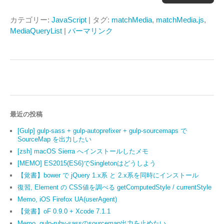
カテゴリー:
JavaScript
| タグ:
matchMedia
,
matchMedia.js
,
MediaQueryList
|
パーマリンク
最近の投稿
[Gulp] gulp-sass + gulp-autoprefixer + gulp-sourcemaps で
SourceMap を出力したい
[zsh] macOS Sierra へインストールしたメモ
[MEMO] ES2015(ES6)でSingletonはどうしよう
【覚書】bower で jQuery 1.x系 と 2.x系を同時にインストール
復習, Element の CSS値を調べる getComputedStyle / currentStyle
Memo, iOS Firefox UA(userAgent)
【覚書】oF 0.9.0 + Xcode 7.1.1
Memo, gulp-ruby-sassのsourcemap出力を止めたい