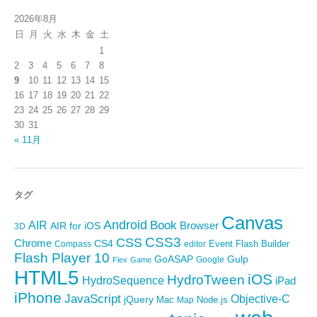
2026年8月
日
月
火
水
木
金
土
1
2
3
4
5
6
7
8
9
10
11
12
13
14
15
16
17
18
19
20
21
22
23
24
25
26
27
28
29
30
31
« 11月
タグ
Canvas
Android
Book
AIR
Browser
AIR for iOS
3D
CSS3
CSS
Chrome
CS4
Event
Flash Builder
editor
Compass
Flash Player 10
GoASAP
Gulp
Google
Flex
Game
HTML5
iOS
HydroTween
HydroSequence
iPad
iPhone
JavaScript
Objective-C
jQuery
Mac
Node.js
Map