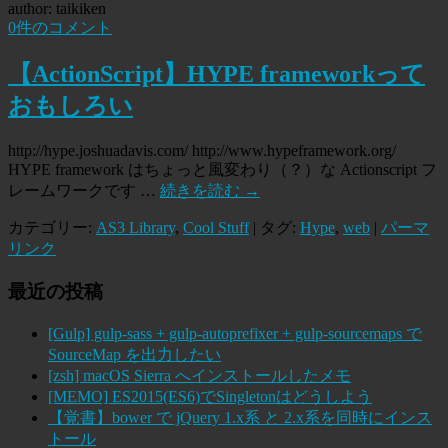
author: taikiken
0件のコメント
【ActionScript】HYPE frameworkって
おもしろい
http://hype.joshuadavis.com/ http://www.hypeframework.org/
HYPE framework はちょっと風変わり（？）な Actionscript フ
レームワークです …
続きを読む
→
カテゴリー:
AS3 Library
,
Cool Stuff
| タグ:
Hype
,
web
|
パーマ
リンク
最近の投稿
[Gulp] gulp-sass + gulp-autoprefixer + gulp-sourcemaps で
SourceMap を出力したい
[zsh] macOS Sierra へインストールしたメモ
[MEMO] ES2015(ES6)でSingletonはどうしよう
【覚書】bower で jQuery 1.x系 と 2.x系を同時にインス
トール