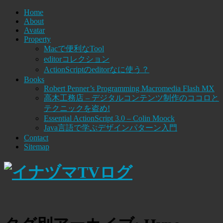
Home
About
Avatar
Property
Macで便利なTool
editorコレクション
ActionScriptのeditorなに使う？
Books
Robert Penner’s Programming Macromedia Flash MX
高木工務店 – デジタルコンテンツ制作のココロと
テクニックを盗め!
Essential ActionScript 3.0 – Colin Moock
Java言語で学ぶデザインパターン入門
Contact
Sitemap