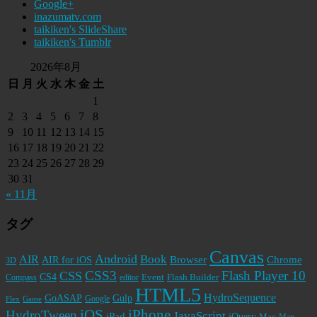
Google+
inazumatv.com
taikiken's SlideShare
taikiken's Tumblr
2026年8月
日
月
火
水
木
金
土
1
2
3
4
5
6
7
8
9
10
11
12
13
14
15
16
17
18
19
20
21
22
23
24
25
26
27
28
29
30
31
« 11月
タグ
Canvas
Android
Book
AIR
Browser
Chrome
AIR for iOS
3D
CSS3
Flash Player 10
CSS
CS4
Event
Flash Builder
editor
Compass
HTML5
HydroSequence
GoASAP
Gulp
Google
Flex
Game
iPhone
iOS
HydroTween
JavaScript
iPad
jQuery
Mac