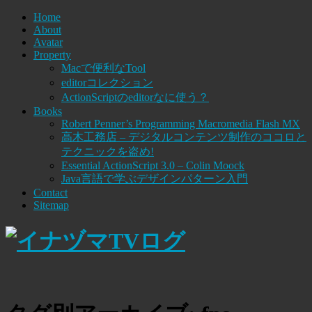
Home
About
Avatar
Property
Macで便利なTool
editorコレクション
ActionScriptのeditorなに使う？
Books
Robert Penner’s Programming Macromedia Flash MX
高木工務店 – デジタルコンテンツ制作のココロと
テクニックを盗め!
Essential ActionScript 3.0 – Colin Moock
Java言語で学ぶデザインパターン入門
Contact
Sitemap