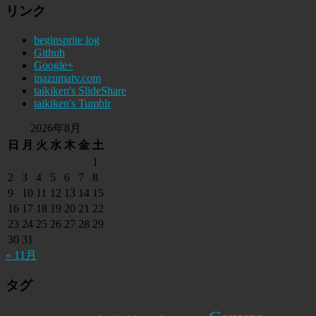
リンク
beginsprite log
Github
Google+
inazumatv.com
taikiken's SlideShare
taikiken's Tumblr
2026年8月
日
月
火
水
木
金
土
1
2
3
4
5
6
7
8
9
10
11
12
13
14
15
16
17
18
19
20
21
22
23
24
25
26
27
28
29
30
31
« 11月
タグ