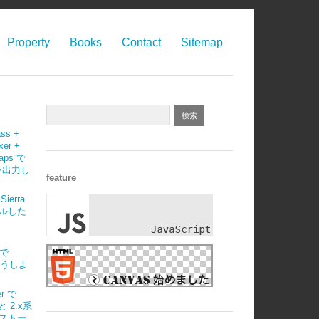
Property
Books
Contact
Sitemap
ass +
xer +
maps で
 を出力し
feature
Sierra
ルした
)で
はどうしよ
r で
 と 2.x系
ストー