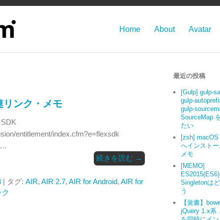
Home
About
Avatar
最近の投稿
[Gulp] gulp-s
gulp-autoprefi
7 関連リンク・メモ
gulp-source
SourceMap
5 SDK
たい
sion/entitlement/index.cfm?e=flexsdk
[zsh] macOS 
 …
へインストー
メモ
続きを読む
→
[MEMO]
ES2015(ES6
3
| タグ:
AIR
,
AIR 2.7
,
AIR for Android
,
AIR for
Singleton
う
ンク
【覚書】bowe
jQuery 1.x系
を同時にイン