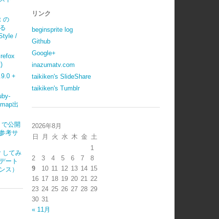
リンク
t の
べる
beginsprite log
tyle /
Github
Google+
refox
)
inazumatv.com
.0 +
taikiken's SlideShare
taikiken's Tumblr
uby-
emap出
ub で公開
2026年8月
参考サ
日
月
火
水
木
金
土
1
ter してみ
2
3
4
5
6
7
8
デート
9
10
11
12
13
14
15
ンス）
16
17
18
19
20
21
22
23
24
25
26
27
28
29
30
31
« 11月