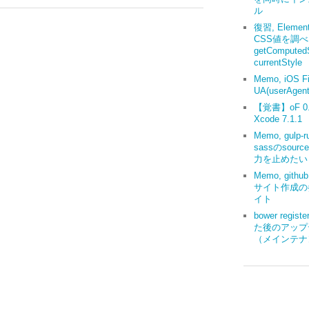
ル
復習, Elemen
CSS値を調
getComputedS
currentStyle
Memo, iOS Fi
UA(userAgent
【覚書】oF 0.9
Xcode 7.1.1
Memo, gulp-r
sassのsourc
力を止めたい
Memo, gith
サイト作成の
イト
bower regis
た後のアップ
（メインテナ