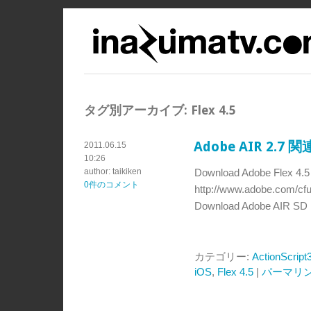
タグ別アーカイブ:
Flex 4.5
Adobe AIR 2.
2011.06.15
10:26
author: taikiken
Download Adobe Flex 4.
0件のコメント
http://www.adobe.com/cfu
Download Adobe AIR SD
カテゴリー:
ActionScript
iOS
,
Flex 4.5
|
パーマリ