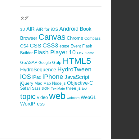
タグ
Android
Book
AIR
AIR for iOS
3D
Canvas
Browser
Chrome
Compass
CSS3
CSS
CS4
Event
Flash
editor
Flash Player 10
Builder
Flex
Game
HTML5
GoASAP
Gulp
Google
HydroTween
HydroSequence
iOS
iPhone
JavaScript
iPad
Objective-C
jQuery
Mac
Node.js
Map
Safari
three.js
Sass
SiON
TextMate
tool
web
topic
video
WebGL
webcam
WordPress