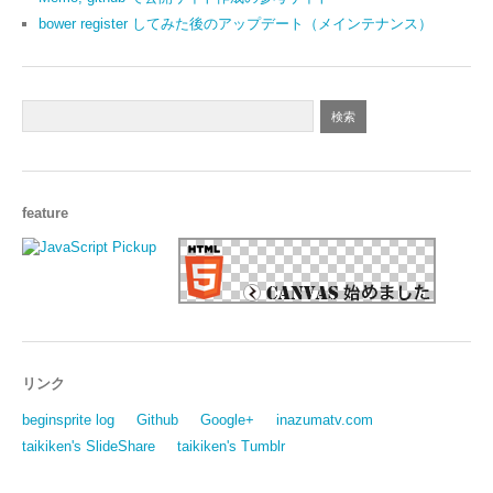
bower register してみた後のアップデート（メインテナンス）
feature
リンク
beginsprite log
Github
Google+
inazumatv.com
taikiken's SlideShare
taikiken's Tumblr