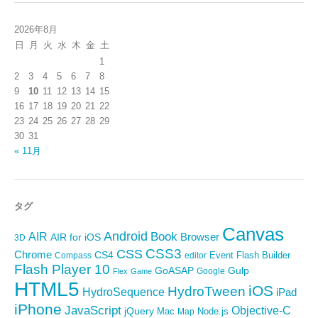
2026年8月
日
月
火
水
木
金
土
1
2
3
4
5
6
7
8
9
10
11
12
13
14
15
16
17
18
19
20
21
22
23
24
25
26
27
28
29
30
31
« 11月
タグ
Canvas
Android
Book
AIR
Browser
AIR for iOS
3D
CSS3
CSS
Chrome
CS4
Event
Flash Builder
editor
Compass
Flash Player 10
GoASAP
Gulp
Google
Flex
Game
HTML5
iOS
HydroTween
HydroSequence
iPad
iPhone
JavaScript
Objective-C
jQuery
Mac
Node.js
Map