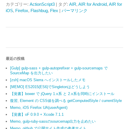
カテゴリー:
ActionScript3
| タグ:
AIR
,
AIR for Android
,
AIR for
iOS
,
Firefox
,
Flashbug
,
Flex
|
パーマリンク
最近の投稿
[Gulp] gulp-sass + gulp-autoprefixer + gulp-sourcemaps で
SourceMap を出力したい
[zsh] macOS Sierra へインストールしたメモ
[MEMO] ES2015(ES6)でSingletonはどうしよう
【覚書】bower で jQuery 1.x系 と 2.x系を同時にインストール
復習, Element の CSS値を調べる getComputedStyle / currentStyle
Memo, iOS Firefox UA(userAgent)
【覚書】oF 0.9.0 + Xcode 7.1.1
Memo, gulp-ruby-sassのsourcemap出力を止めたい
Memo, github で公開サイト作成の参考サイト