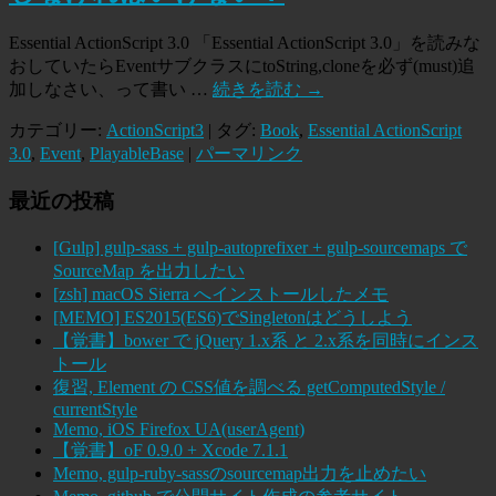
Essential ActionScript 3.0 「Essential ActionScript 3.0」を読みな
おしていたらEventサブクラスにtoString,cloneを必ず(must)追
加しなさい、って書い …
続きを読む
→
カテゴリー:
ActionScript3
| タグ:
Book
,
Essential ActionScript
3.0
,
Event
,
PlayableBase
|
パーマリンク
最近の投稿
[Gulp] gulp-sass + gulp-autoprefixer + gulp-sourcemaps で
SourceMap を出力したい
[zsh] macOS Sierra へインストールしたメモ
[MEMO] ES2015(ES6)でSingletonはどうしよう
【覚書】bower で jQuery 1.x系 と 2.x系を同時にインス
トール
復習, Element の CSS値を調べる getComputedStyle /
currentStyle
Memo, iOS Firefox UA(userAgent)
【覚書】oF 0.9.0 + Xcode 7.1.1
Memo, gulp-ruby-sassのsourcemap出力を止めたい