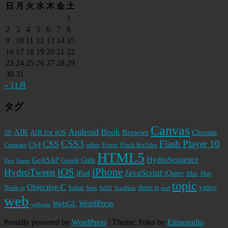
日
月
火
水
木
金
土
1
2
3
4
5
6
7
8
9
10
11
12
13
14
15
16
17
18
19
20
21
22
23
24
25
26
27
28
29
30
31
« 11月
タグ
Canvas
Android
Book
AIR
Browser
Chrome
AIR for iOS
3D
CSS3
Flash Player 10
CSS
CS4
Event
Flash Builder
editor
Compass
HTML5
HydroSequence
GoASAP
Gulp
Google
Flex
Game
iPhone
iOS
HydroTween
JavaScript
iPad
jQuery
Mac
Map
topic
Objective-C
video
Node.js
Safari
three.js
Sass
SiON
TextMate
tool
web
WordPress
WebGL
webcam
Proudly powered by
WordPress
|
Theme: Yoko by
Elmastudio