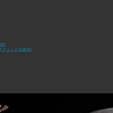
 MX
テクニックを盗め!