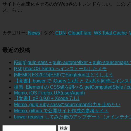
サイトを高速化させるのがWeb界のトレンドらしい。 このブログ（イマヅ
ス、ら …
カテゴリー:
News
| タグ:
CDN
,
CloudFlare
,
W3 Total Cache
,
最近の投稿
[Gulp] gulp-sass + gulp-autoprefixer + gulp-sour
[zsh] macOS Sierra へインストールしたメモ
[MEMO] ES2015(ES6)でSingletonはどうしよう
【覚書】bower で jQuery 1.x系 と 2.x系を同時にイン
復習, Element の CSS値を調べる getComputedStyle / cur
Memo, iOS Firefox UA(userAgent)
【覚書】oF 0.9.0 + Xcode 7.1.1
Memo, gulp-ruby-sassのsourcemap出力を止めたい
Memo, github で公開サイト作成の参考サイト
bower register してみた後のアップデート（メインテ