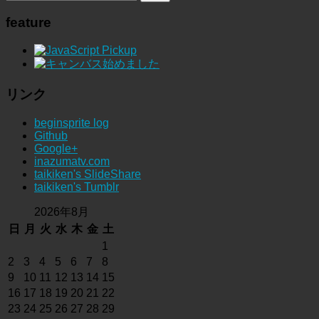
feature
リンク
beginsprite log
Github
Google+
inazumatv.com
taikiken's SlideShare
taikiken's Tumblr
2026年8月
日
月
火
水
木
金
土
1
2
3
4
5
6
7
8
9
10
11
12
13
14
15
16
17
18
19
20
21
22
23
24
25
26
27
28
29