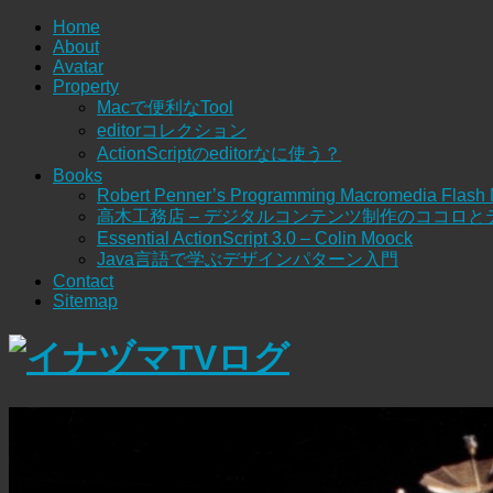
Home
About
Avatar
Property
Macで便利なTool
editorコレクション
ActionScriptのeditorなに使う？
Books
Robert Penner’s Programming Macromedia Flash
高木工務店 – デジタルコンテンツ制作のココロと
Essential ActionScript 3.0 – Colin Moock
Java言語で学ぶデザインパターン入門
Contact
Sitemap