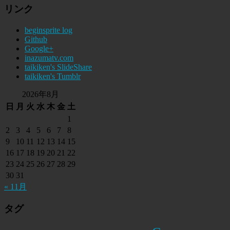
リンク
beginsprite log
Github
Google+
inazumatv.com
taikiken's SlideShare
taikiken's Tumblr
2026年8月
日
月
火
水
木
金
土
1
2
3
4
5
6
7
8
9
10
11
12
13
14
15
16
17
18
19
20
21
22
23
24
25
26
27
28
29
30
31
« 11月
タグ