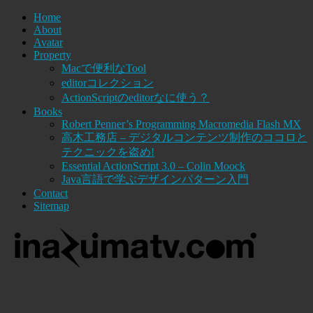
Home
About
Avatar
Property
Macで便利なTool
editorコレクション
ActionScriptのeditorなに使う？
Books
Robert Penner’s Programming Macromedia Flash MX
高木工務店 – デジタルコンテンツ制作のココロと
テクニックを盗め!
Essential ActionScript 3.0 – Colin Moock
Java言語で学ぶデザインパターン入門
Contact
Sitemap