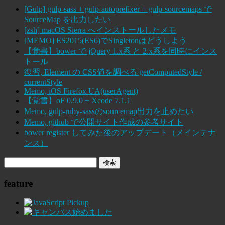
[Gulp] gulp-sass + gulp-autoprefixer + gulp-sourcemaps で
SourceMap を出力したい
[zsh] macOS Sierra へインストールしたメモ
[MEMO] ES2015(ES6)でSingletonはどうしよう
【覚書】bower で jQuery 1.x系 と 2.x系を同時にインス
トール
復習, Element の CSS値を調べる getComputedStyle /
currentStyle
Memo, iOS Firefox UA(userAgent)
【覚書】oF 0.9.0 + Xcode 7.1.1
Memo, gulp-ruby-sassのsourcemap出力を止めたい
Memo, github で公開サイト作成の参考サイト
bower register してみた後のアップデート（メインテナ
ンス）
feature