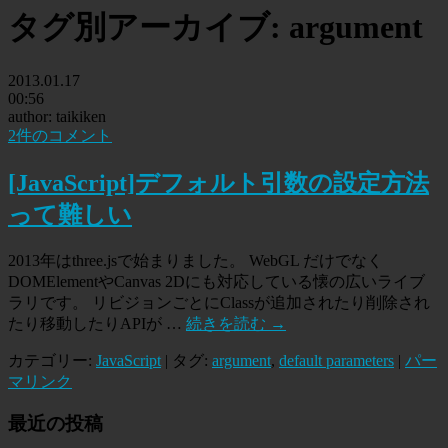
タグ別アーカイブ:
argument
2013.01.17
00:56
author: taikiken
2件のコメント
[JavaScript]デフォルト引数の設定方法
って難しい
2013年はthree.jsで始まりました。 WebGL だけでなく
DOMElementやCanvas 2Dにも対応している懐の広いライブ
ラリです。 リビジョンごとにClassが追加されたり削除され
たり移動したりAPIが …
続きを読む
→
カテゴリー:
JavaScript
| タグ:
argument
,
default parameters
|
パー
マリンク
最近の投稿