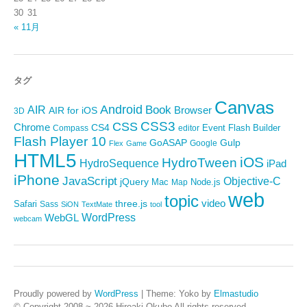
30
31
« 11月
タグ
Canvas
Android
Book
AIR
Browser
AIR for iOS
3D
CSS3
CSS
Chrome
CS4
Event
Flash Builder
editor
Compass
Flash Player 10
GoASAP
Gulp
Google
Flex
Game
HTML5
iOS
HydroTween
HydroSequence
iPad
iPhone
JavaScript
Objective-C
jQuery
Mac
Node.js
Map
web
topic
video
Safari
three.js
Sass
SiON
TextMate
tool
WordPress
WebGL
webcam
Proudly powered by
WordPress
|
Theme: Yoko by
Elmastudio
© Copyright 2008 ~ 2026 Hiroaki Okubo All rights reserved.