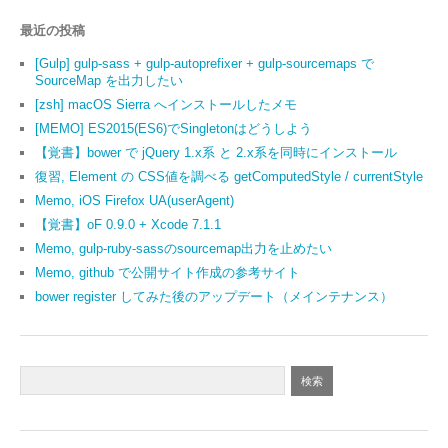
最近の投稿
[Gulp] gulp-sass + gulp-autoprefixer + gulp-sourcemaps で
SourceMap を出力したい
[zsh] macOS Sierra へインストールしたメモ
[MEMO] ES2015(ES6)でSingletonはどうしよう
【覚書】bower で jQuery 1.x系 と 2.x系を同時にインストール
復習, Element の CSS値を調べる getComputedStyle / currentStyle
Memo, iOS Firefox UA(userAgent)
【覚書】oF 0.9.0 + Xcode 7.1.1
Memo, gulp-ruby-sassのsourcemap出力を止めたい
Memo, github で公開サイト作成の参考サイト
bower register してみた後のアップデート（メインテナンス）