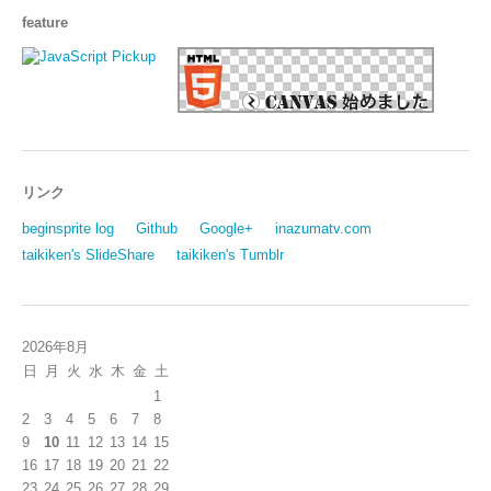
feature
リンク
beginsprite log
Github
Google+
inazumatv.com
taikiken's SlideShare
taikiken's Tumblr
2026年8月
日
月
火
水
木
金
土
1
2
3
4
5
6
7
8
9
10
11
12
13
14
15
16
17
18
19
20
21
22
23
24
25
26
27
28
29