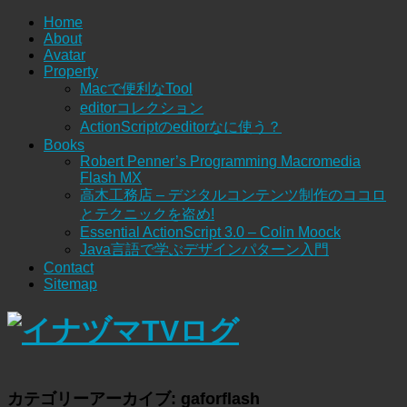
Home
About
Avatar
Property
Macで便利なTool
editorコレクション
ActionScriptのeditorなに使う？
Books
Robert Penner’s Programming Macromedia
Flash MX
高木工務店 – デジタルコンテンツ制作のココロ
とテクニックを盗め!
Essential ActionScript 3.0 – Colin Moock
Java言語で学ぶデザインパターン入門
Contact
Sitemap
カテゴリーアーカイブ:
gaforflash