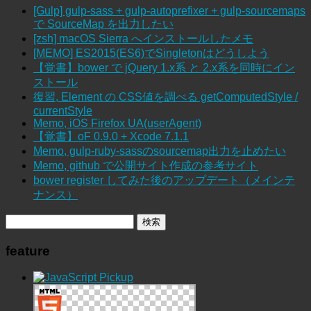
[Gulp] gulp-sass + gulp-autoprefixer + gulp-sourcemaps
で SourceMap を出力したい
[zsh] macOS Sierra へインストールしたメモ
[MEMO] ES2015(ES6)でSingletonはどうしよう
【覚書】bower で jQuery 1.x系 と 2.x系を同時にイン
ストール
復習, Element の CSS値を調べる getComputedStyle /
currentStyle
Memo, iOS Firefox UA(userAgent)
【覚書】oF 0.9.0 + Xcode 7.1.1
Memo, gulp-ruby-sassのsourcemap出力を止めたい
Memo, github で公開サイト作成の参考サイト
bower register してみた後のアップデート（メインテ
ナンス）
feature