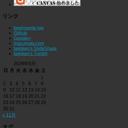
リンク
beginsprite log
Github
Google+
inazumatv.com
taikiken's SlideShare
taikiken's Tumblr
2026年8月
日
月
火
水
木
金
土
1
2
3
4
5
6
7
8
9
10
11
12
13
14
15
16
17
18
19
20
21
22
23
24
25
26
27
28
29
30
31
« 11月
タグ