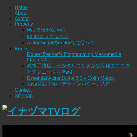
Home
About
Avatar
Property
Macで便利なTool
editorコレクション
ActionScriptのeditorなに使う？
Books
Robert Penner’s Programming Macromedia
Flash MX
高木工務店 – デジタルコンテンツ制作のココロ
とテクニックを盗め!
Essential ActionScript 3.0 – Colin Moock
Java言語で学ぶデザインパターン入門
Contact
Sitemap