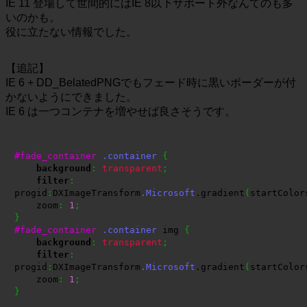
IE 11 登場して世間的にはIE 8以下サポート外なんてのも多
いのかも。
役に立たない情報でした。
【追記】
IE 6 + DD_BelatedPNGでもフェード時に黒いボーダーが付
かないようにできました。
IE 6 は一つコンテナを増やせば良さそうです。
#fade_container
.container
{
background
:
transparent
;
filter
:
progid
:
DXImageTransform
.Microsoft
.gradient
(
startColor
    zoom
:
1
;
}
#fade_container
.container
 img 
{
background
:
transparent
;
filter
:
progid
:
DXImageTransform
.Microsoft
.gradient
(
startColor
    zoom
:
1
;
}