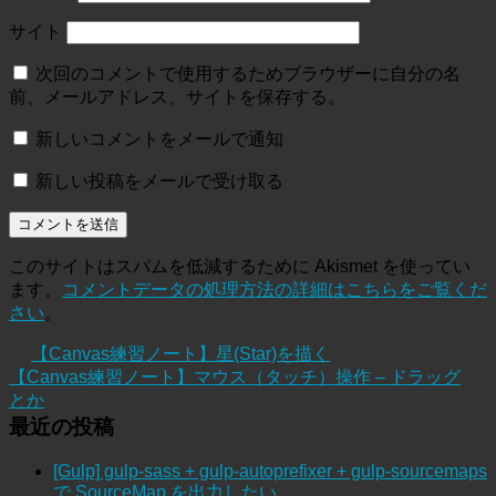
サイト
次回のコメントで使用するためブラウザーに自分の名
前、メールアドレス、サイトを保存する。
新しいコメントをメールで通知
新しい投稿をメールで受け取る
このサイトはスパムを低減するために Akismet を使ってい
ます。
コメントデータの処理方法の詳細はこちらをご覧くだ
さい
。
【Canvas練習ノート】星(Star)を描く
【Canvas練習ノート】マウス（タッチ）操作 – ドラッグ
とか
最近の投稿
[Gulp] gulp-sass + gulp-autoprefixer + gulp-sourcemaps
で SourceMap を出力したい