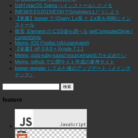
[zsh] macOS Sierra へインストールしたメモ
[MEMO] ES2015(ES6)でSingletonはどうしよう
【覚書】bower で jQuery 1.x系 と 2.x系を同時にイン
ストール
復習, Element の CSS値を調べる getComputedStyle /
currentStyle
Memo, iOS Firefox UA(userAgent)
【覚書】oF 0.9.0 + Xcode 7.1.1
Memo, gulp-ruby-sassのsourcemap出力を止めたい
Memo, github で公開サイト作成の参考サイト
bower register してみた後のアップデート（メインテ
ナンス）
feature