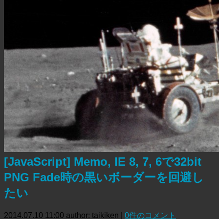
[JavaScript] Memo, IE 8, 7, 6で32bit
PNG Fade時の黒いボーダーを回避し
たい
2014.07.10 11:00
author: taikiken
|
0件のコメント