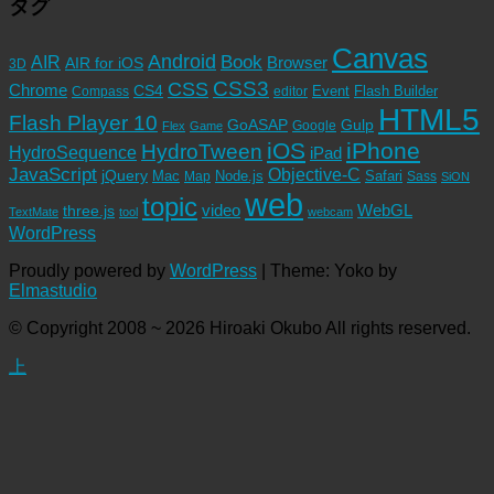
タグ
Canvas
Android
Book
AIR
Browser
AIR for iOS
3D
CSS3
CSS
Chrome
CS4
Event
Flash Builder
editor
Compass
HTML5
Flash Player 10
GoASAP
Gulp
Google
Flex
Game
iOS
iPhone
HydroTween
HydroSequence
iPad
JavaScript
Objective-C
jQuery
Mac
Node.js
Safari
Map
Sass
SiON
web
topic
video
WebGL
three.js
TextMate
tool
webcam
WordPress
Proudly powered by
WordPress
|
Theme: Yoko by
Elmastudio
© Copyright 2008 ~ 2026 Hiroaki Okubo All rights reserved.
上