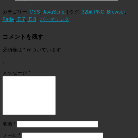
カテゴリー:
CSS
,
JavaScript
| タグ:
32bit PNG
,
Browser
,
Fade
,
IE 7
,
IE 8
|
パーマリンク
コメントを残す
必須欄は
*
がついています
。
メッセージ
*
名前
*
メール
*