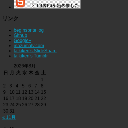
リンク
beginsprite log
Github
Google+
inazumatv.com
taikiken's SlideShare
taikiken's Tumblr
2026年8月
日
月
火
水
木
金
土
1
2
3
4
5
6
7
8
9
10
11
12
13
14
15
16
17
18
19
20
21
22
23
24
25
26
27
28
29
30
31
« 11月