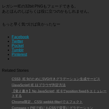
レガシーIEの32bit PNGもフェードできる。
あとほんのしばらくは役に立つのかもしれません。
もっと早く気づけば良かったなー
Facebook
Twitter
Pocket
Tumblr
Pinterest
Related Stories
CSS3, IE 9のためにSVG付きグラデーション生成サービス
[JavaScript] IE 11ブラウザ判定方法
【覚え書き】No JavaScript!, IE 6でposition:fixedをエミュレー
トする
Chrome限定、CSS(-webkit-filter)でエフェクト
Compass + PIEでIEにもCSSで背景にグラデーション