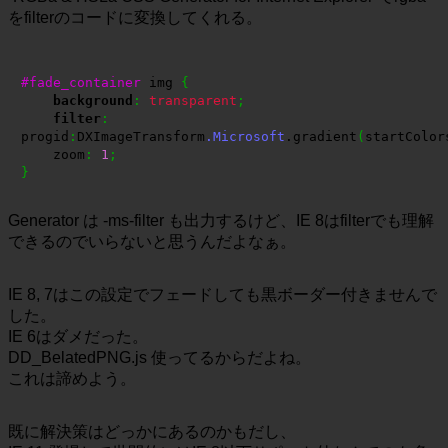
をfilterのコードに変換してくれる。
#fade_container
 img 
{
background
:
transparent
;
filter
:
progid
:
DXImageTransform
.Microsoft
.gradient
(
startColor
    zoom
:
1
;
}
Generator は -ms-filter も出力するけど、IE 8はfilterでも理解
できるのでいらないと思うんだよなぁ。
IE 8, 7はこの設定でフェードしても黒ボーダー付きませんで
した。
IE 6はダメだった。
DD_BelatedPNG.js 使ってるからだよね。
これは諦めよう。
既に解決策はどっかにあるのかもだし、