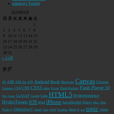
taikiken's Tumblr
2026年8月
日
月
火
水
木
金
土
1
2
3
4
5
6
7
8
9
10
11
12
13
14
15
16
17
18
19
20
21
22
23
24
25
26
27
28
29
30
31
« 11月
タグ
Canvas
Android
Book
AIR
Browser
Chrome
AIR for iOS
3D
CSS3
Flash Player 10
CSS
CS4
Event
Flash Builder
editor
Compass
HTML5
HydroSequence
GoASAP
Gulp
Google
Flex
Game
iPhone
iOS
HydroTween
JavaScript
iPad
jQuery
Mac
Map
topic
Objective-C
video
Node.js
Safari
three.js
Sass
SiON
TextMate
tool