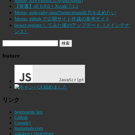
Memo, iOS Firefox UA(userAgent)
【覚書】oF 0.9.0 + Xcode 7.1.1
Memo, gulp-ruby-sassのsourcemap出力を止めたい
Memo, github で公開サイト作成の参考サイト
bower register してみた後のアップデート（メインテナ
ンス）
feature
リンク
beginsprite log
Github
Google+
inazumatv.com
taikiken's SlideShare