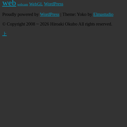
web
WordPress
WebGL
webcam
Proudly powered by
WordPress
|
Theme: Yoko by
Elmastudio
© Copyright 2008 ~ 2026 Hiroaki Okubo All rights reserved.
上