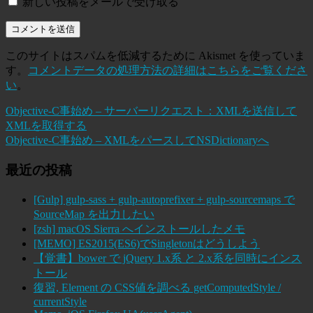
新しい投稿をメールで受け取る
このサイトはスパムを低減するために Akismet を使っていま
す。
コメントデータの処理方法の詳細はこちらをご覧くださ
い
。
Objective-C事始め – サーバーリクエスト：XMLを送信して
XMLを取得する
Objective-C事始め – XMLをパースしてNSDictionaryへ
最近の投稿
[Gulp] gulp-sass + gulp-autoprefixer + gulp-sourcemaps で
SourceMap を出力したい
[zsh] macOS Sierra へインストールしたメモ
[MEMO] ES2015(ES6)でSingletonはどうしよう
【覚書】bower で jQuery 1.x系 と 2.x系を同時にインス
トール
復習, Element の CSS値を調べる getComputedStyle /
currentStyle