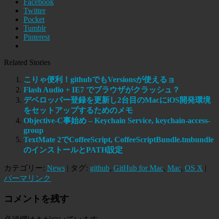
Facebook
Twitter
Pocket
Tumblr
Pinterest
Related Stories
こりゃ便利！githubでもVersionsが使えるョ
Flash Audio + IE7 でブラウザがクラッシュ？
デベロッパー登録を更新し2台目のMacにiOS開発環境
をセットアップするためのメモ
Objective-C事始め – Keychain Service, keychain-access-
group
TextMate 2でCoffeeScript, CoffeeScriptBundle.tmbundle
のインストールとPATH設定
カテゴリー:
News
| タグ:
github
,
GitHub for Mac
,
Mac
,
OS X
|
パーマリンク
コメントを残す