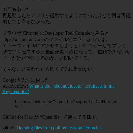
以前もあった。
再起動したらアプリが起動するようになったけど今回は再起
動しても直らなかった。
ブラウザ(Chrome)のDeveloper Tool Consoleをみると
https://ghconduit.com のファイルでエラーが出てる。
エラーファイルにアクセスしようとURLコピーしてブラウ
ザでアクセスすると画面が真っ赤になって、信頼できないサ
イトだけど信頼するのか、と聞いてくる。
そんなこと言われたら怖くて先に進めない。
Google大先生に伺った。
stakoverflow:
What is the “ghconduit.com” certificate in my
Keychain for?
This is related to the “Open file” support in GitHub for
Mac.
GitHub for Mac が “Open file” で使ってる様子。
github:
Opening files from pull requests and branches