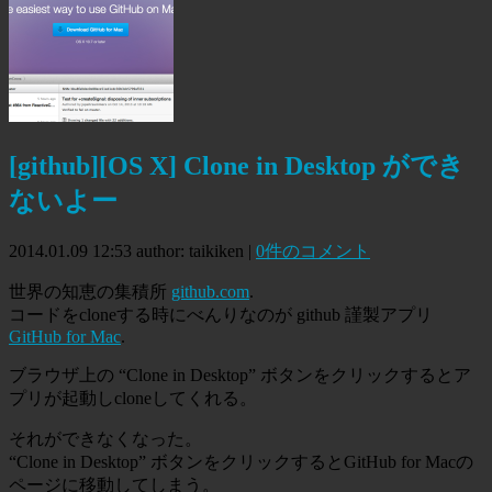
[github][OS X] Clone in Desktop ができ
ないよー
2014.01.09 12:53
author: taikiken
|
0件のコメント
世界の知恵の集積所
github.com
.
コードをcloneする時にべんりなのが github 謹製アプリ
GitHub for Mac
.
ブラウザ上の “Clone in Desktop” ボタンをクリックするとア
プリが起動しcloneしてくれる。
それができなくなった。
“Clone in Desktop” ボタンをクリックするとGitHub for Macの
ページに移動してしまう。