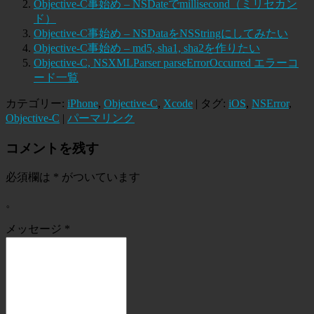
Objective-C事始め – NSDateでmillisecond（ミリセカン
ド）
Objective-C事始め – NSDataをNSStringにしてみたい
Objective-C事始め – md5, sha1, sha2を作りたい
Objective-C, NSXMLParser parseErrorOccurred エラーコ
ード一覧
カテゴリー:
iPhone
,
Objective-C
,
Xcode
| タグ:
iOS
,
NSError
,
Objective-C
|
パーマリンク
コメントを残す
必須欄は
*
がついています
。
メッセージ
*