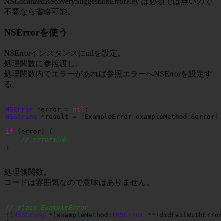
NSLocalizedRecoverySuggestionErrorKey は必須では無いので
不要なら省略可能。
NSErrorを使う
NSErrorインスタンスにnilを設定。
処理関数に参照渡し。
処理関数内でエラーがあれば参照エラーへNSErrorを設定す
る。
NSError
*
error 
=
nil
NSString
*
result 
=
[
ExampleError exampleMethod
:&
error
]
if
(
error
)
{
// error処理
}
処理側関数。
コードは雰囲気なので意味はありません。
// class ExampleError
+
(
NSString
*
)
exampleMethod
:
(
NSError
**
)