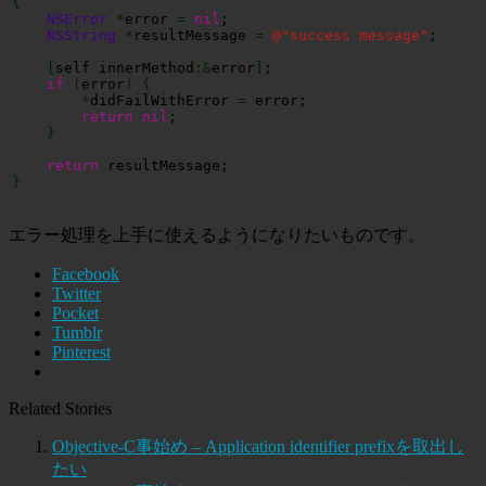
{
NSError
*
error 
=
nil
;

NSString
*
resultMessage 
=
@
"success message"
;

[
self innerMethod
:&
error
]
;

if
(
error
)
{
*
didFailWithError 
=
 error;

return
nil
;

}
return
}
エラー処理を上手に使えるようになりたいものです。
Facebook
Twitter
Pocket
Tumblr
Pinterest
Related Stories
Objective-C事始め – Application identifier prefixを取出し
たい