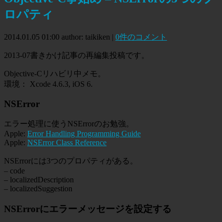
ロパティ
2014.01.05 01:00
author: taikiken
|
0件のコメント
2013-07書きかけ記事の再編集投稿です。
Objective-Cリハビリ中メモ。
環境： Xcode 4.6.3, iOS 6.
NSError
エラー処理に使うNSErrorのお勉強。
Apple:
Error Handling Programming Guide
Apple:
NSError Class Reference
NSErrorには3つのプロパティがある。
– code
– localizedDescription
– localizedSuggestion
NSErrorにエラーメッセージを設定する