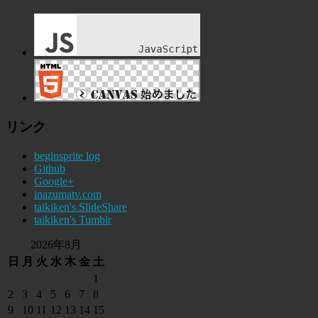
リンク
beginsprite log
Github
Google+
inazumatv.com
taikiken's SlideShare
taikiken's Tumblr
2026年8月
日
月
火
水
木
金
土
1
2
3
4
5
6
7
8
9
10
11
12
13
14
15