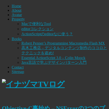
Home
About
Avatar
Property
Macで便利なTool
editorコレクション
ActionScriptのeditorなに使う？
Books
Robert Penner’s Programming Macromedia Flash MX
高木工務店 – デジタルコンテンツ制作のココロと
テクニックを盗め!
Essential ActionScript 3.0 – Colin Moock
Java言語で学ぶデザインパターン入門
Contact
Sitemap
Objective-C事始め – NSErrorの3つのプ