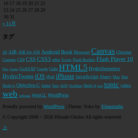
16
17
18
19
20
21
22
23
24
25
26
27
28
29
30
31
« 11月
タグ
Canvas
Android
Book
AIR
Browser
Chrome
AIR for iOS
3D
CSS3
Flash Player 10
CSS
CS4
Event
Flash Builder
editor
Compass
HTML5
HydroSequence
GoASAP
Gulp
Google
Flex
Game
iPhone
iOS
HydroTween
JavaScript
iPad
jQuery
Mac
Map
topic
Objective-C
video
Node.js
Safari
three.js
Sass
SiON
TextMate
tool
web
WordPress
WebGL
webcam
Proudly powered by
WordPress
|
Theme: Yoko by
Elmastudio
© Copyright 2008 ~ 2026 Hiroaki Okubo All rights reserved.
上