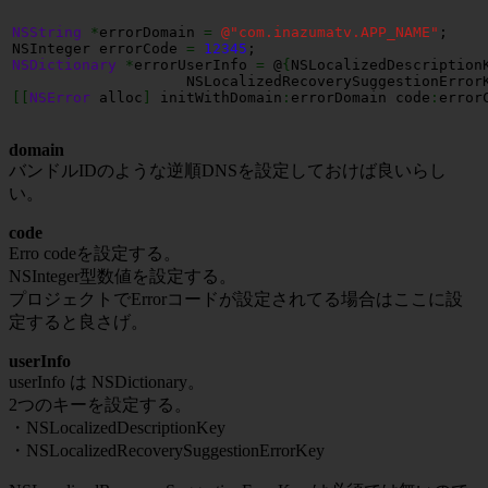
NSString
*
errorDomain 
=
@
"com.inazumatv.APP_NAME"
;

NSInteger errorCode 
=
12345
NSDictionary
*
errorUserInfo 
=
 @
{
NSLocalizedDescription
                    NSLocalizedRecoverySuggestionError
[
[
NSError
 alloc
]
 initWithDomain
:
errorDomain code
:
error
domain
バンドルIDのような逆順DNSを設定しておけば良いらし
い。
code
Erro codeを設定する。
NSInteger型数値を設定する。
プロジェクトでErrorコードが設定されてる場合はここに設
定すると良さげ。
userInfo
userInfo は NSDictionary。
2つのキーを設定する。
・NSLocalizedDescriptionKey
・NSLocalizedRecoverySuggestionErrorKey