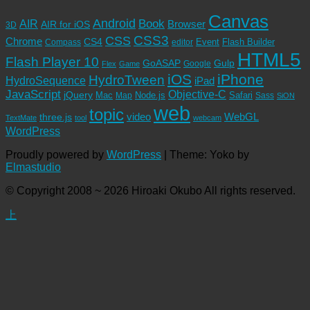
Canvas
Android
Book
AIR
Browser
AIR for iOS
3D
CSS3
CSS
Chrome
CS4
Event
Flash Builder
editor
Compass
HTML5
Flash Player 10
GoASAP
Gulp
Google
Flex
Game
iOS
iPhone
HydroTween
HydroSequence
iPad
JavaScript
Objective-C
jQuery
Mac
Node.js
Safari
Map
Sass
SiON
web
topic
video
WebGL
three.js
TextMate
tool
webcam
WordPress
Proudly powered by
WordPress
|
Theme: Yoko by
Elmastudio
© Copyright 2008 ~ 2026 Hiroaki Okubo All rights reserved.
上