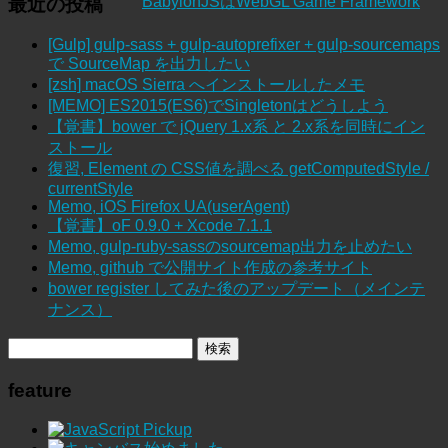
BabylonJSはWebGL Game Framework
最近の投稿
[Gulp] gulp-sass + gulp-autoprefixer + gulp-sourcemaps
で SourceMap を出力したい
[zsh] macOS Sierra へインストールしたメモ
[MEMO] ES2015(ES6)でSingletonはどうしよう
【覚書】bower で jQuery 1.x系 と 2.x系を同時にイン
ストール
復習, Element の CSS値を調べる getComputedStyle /
currentStyle
Memo, iOS Firefox UA(userAgent)
【覚書】oF 0.9.0 + Xcode 7.1.1
Memo, gulp-ruby-sassのsourcemap出力を止めたい
Memo, github で公開サイト作成の参考サイト
bower register してみた後のアップデート（メインテ
ナンス）
feature