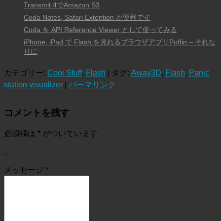
Transmit 4でAmazon S3
Coda Notes, Safari Extention が便利です
Coda を API Reference Viewer として使ってみる
iPhone, iPad で Flash を見れるブラウザアプリPuffin – それな
りに
カテゴリー:
Cool Stuff
,
Flash
| タグ:
Away3D
,
Flash
,
Panic
station visualizer
|
パーマリンク
コメントを残す
必須欄は
*
がついています
。
メッセージ
*