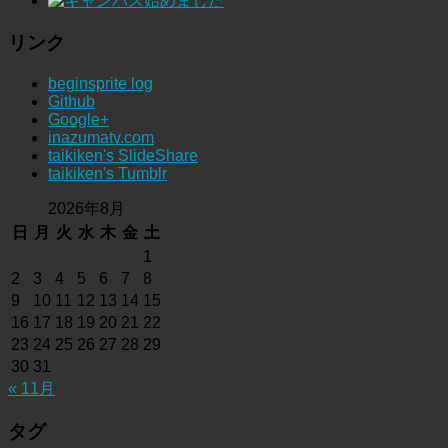
リンク
beginsprite log
Github
Google+
inazumatv.com
taikiken's SlideShare
taikiken's Tumblr
2026年8月
日
月
火
水
木
金
土
1
2
3
4
5
6
7
8
9
10
11
12
13
14
15
16
17
18
19
20
21
22
23
24
25
26
27
28
29
30
31
« 11月
タグ